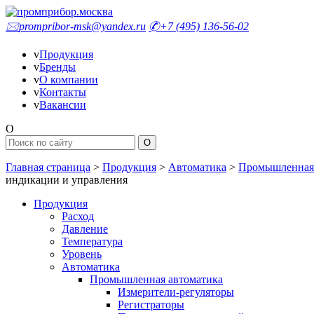
🖂
prompribor-msk@yandex.ru
✆
+7 (495) 136-56-02
v
Продукция
v
Бренды
v
О компании
v
Контакты
v
Вакансии
O
Главная страница
>
Продукция
>
Автоматика
>
Промышленная 
индикации и управления
Продукция
Расход
Давление
Температура
Уровень
Автоматика
Промышленная автоматика
Измерители-регуляторы
Регистраторы