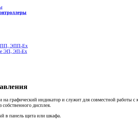
ы
контроллеры
ЭПП, ЭПП-Ех
ие ЭП, ЭП-Ех
авления
 на графический индикатор и служит для совместной работы 
собственного дисплея.
й в панель щита или шкафа.