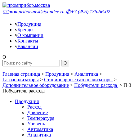
🖂
prompribor-msk@yandex.ru
✆
+7 (495) 136-56-02
v
Продукция
v
Бренды
v
О компании
v
Контакты
v
Вакансии
O
Главная страница
>
Продукция
>
Аналитика
>
Газоанализаторы
>
Стационарные газоанализаторы
>
Дополнительное оборудование
>
Побудители расхода
>
П-3
Побудитель расхода
Продукция
Расход
Давление
Температура
Уровень
Автоматика
Аналитика