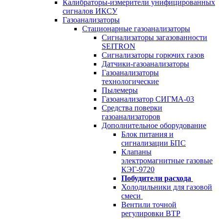
Калибраторы-измерители унифицированных
сигналов ИКСУ
Газоанализаторы
Стационарные газоанализаторы
Сигнализаторы загазованности
SEITRON
Сигнализаторы горючих газов
Датчики-газоанализаторы
Газоанализаторы
технологические
Пылемеры
Газоанализатор СИГМА-03
Средства поверки
газоанализаторов
Дополнительное оборудование
Блок питания и
сигнализации БПС
Клапаны
электромагнитные газовые
КЭГ-9720
Побудители расхода
Холодильники для газовой
смеси
Вентили точной
регулировки ВТР