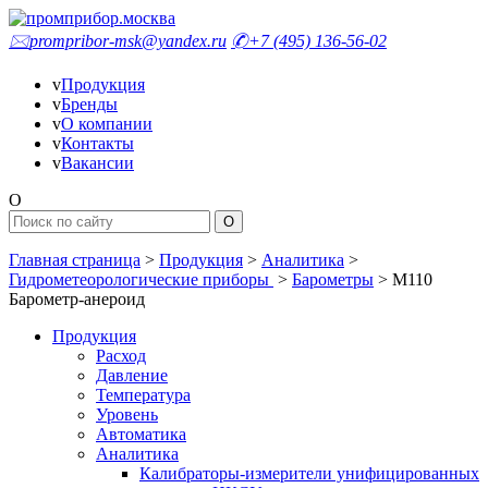
🖂
prompribor-msk@yandex.ru
✆
+7 (495) 136-56-02
v
Продукция
v
Бренды
v
О компании
v
Контакты
v
Вакансии
O
Главная страница
>
Продукция
>
Аналитика
>
Гидрометеорологические приборы
>
Барометры
>
М110
Барометр-анероид
Продукция
Расход
Давление
Температура
Уровень
Автоматика
Аналитика
Калибраторы-измерители унифицированных