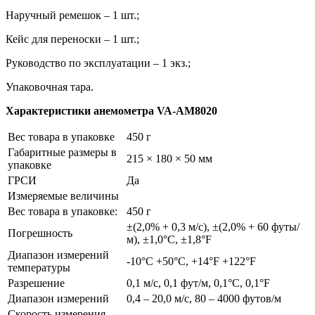
Наручный ремешок – 1 шт.;
Кейс для переноски – 1 шт.;
Руководство по эксплуатации – 1 экз.;
Упаковочная тара.
Характеристики
анемометра VA-АМ8020
Вес товара в упаковке
450 г
Габаритные размеры в
215 × 180 × 50 мм
упаковке
ГРСИ
Да
Измеряемые величины
Вес товара в упаковке:
450 г
±(2,0% + 0,3 м/с), ±(2,0% + 60 футы/
Погрешность
м), ±1,0°C, ±1,8°F
Диапазон измерений
-10°C +50°C, +14°F +122°F
температуры
Разрешение
0,1 м/с, 0,1 фут/м, 0,1°C, 0,1°F
Диапазон измерений
0,4 – 20,0 м/с, 80 – 4000 футов/м
Скорость измерения