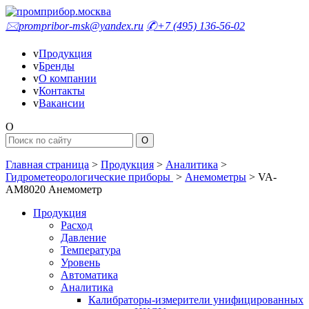
🖂
prompribor-msk@yandex.ru
✆
+7 (495) 136-56-02
v
Продукция
v
Бренды
v
О компании
v
Контакты
v
Вакансии
O
Главная страница
>
Продукция
>
Аналитика
>
Гидрометеорологические приборы
>
Анемометры
>
VA-
АМ8020 Анемометр
Продукция
Расход
Давление
Температура
Уровень
Автоматика
Аналитика
Калибраторы-измерители унифицированных