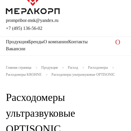
prompribor-msk@yandex.ru
+7 (495) 136-56-02
O
Продукция
Бренды
О компании
Контакты
Вакансии
Главная страница
Продукция
Расход
Расходомеры
>
>
>
>
Расходомеры KROHNE
Расходомеры ультразвуковые OPTISONIC
>
Расходомеры
ультразвуковые
OPTISONIC