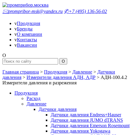
🖂
prompribor-msk@yandex.ru
✆
+7 (495) 136-56-02
v
Продукция
v
Бренды
v
О компании
v
Контакты
v
Вакансии
O
Главная страница
>
Продукция
>
Давление
>
Датчики
давления
>
Измерители давления АДН, АДР
>
АДН-100.4.2
Измерители давления и разрежения
Продукция
Расход
Давление
Датчики давления
Датчики давления Endress+Hauser
Датчики давления JUMO dTRANS
Датчики давления Emerson Rosemount
Датчики давления Yokogawa