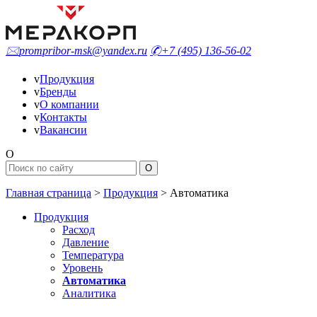
🖂
prompribor-msk@yandex.ru
✆
+7 (495) 136-56-02
v
Продукция
v
Бренды
v
О компании
v
Контакты
v
Вакансии
O
Главная страница
>
Продукция
>
Автоматика
Продукция
Расход
Давление
Температура
Уровень
Автоматика
Аналитика