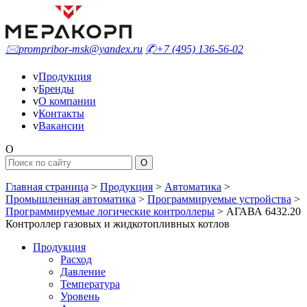
🖂
prompribor-msk@yandex.ru
✆
+7 (495) 136-56-02
v
Продукция
v
Бренды
v
О компании
v
Контакты
v
Вакансии
O
Главная страница
>
Продукция
>
Автоматика
>
Промышленная автоматика
>
Программируемые устройства
>
Программируемые логические контроллеры
>
АГАВА 6432.20
Контроллер газовых и жидкотопливных котлов
Продукция
Расход
Давление
Температура
Уровень