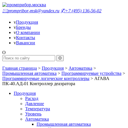
🖂
prompribor-msk@yandex.ru
✆
+7 (495) 136-56-02
v
Продукция
v
Бренды
v
О компании
v
Контакты
v
Вакансии
O
Главная страница
>
Продукция
>
Автоматика
>
Промышленная автоматика
>
Программируемые устройства
>
Программируемые логические контроллеры
>
АГАВА
ПК-40.АД-01 Контроллер деаэратора
Продукция
Расход
Давление
Температура
Уровень
Автоматика
Промышленная автоматика