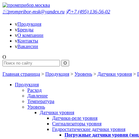
🖂
prompribor-msk@yandex.ru
✆
+7 (495) 136-56-02
v
Продукция
v
Бренды
v
О компании
v
Контакты
v
Вакансии
O
Главная страница
>
Продукция
>
Уровень
>
Датчики уровня
>
Продукция
Расход
Давление
Температура
Уровень
Датчики уровня
Датчики-реле уровня
Сигнализаторы уровня
Гидростатические датчики уровня
Погружные датчики уровня (зон