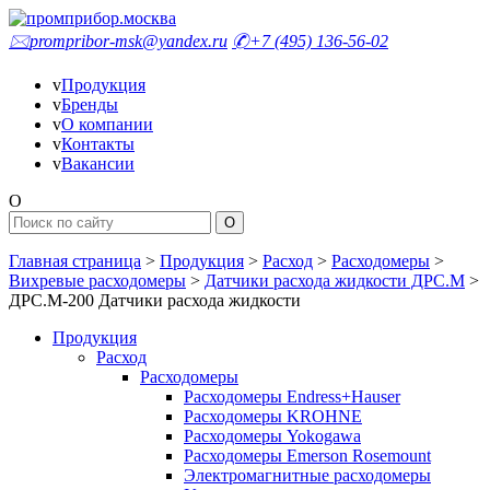
🖂
prompribor-msk@yandex.ru
✆
+7 (495) 136-56-02
v
Продукция
v
Бренды
v
О компании
v
Контакты
v
Вакансии
O
Главная страница
>
Продукция
>
Расход
>
Расходомеры
>
Вихревые расходомеры
>
Датчики расхода жидкости ДРС.М
>
ДРС.М-200 Датчики расхода жидкости
Продукция
Расход
Расходомеры
Расходомеры Endress+Hauser
Расходомеры KROHNE
Расходомеры Yokogawa
Расходомеры Emerson Rosemount
Электромагнитные расходомеры