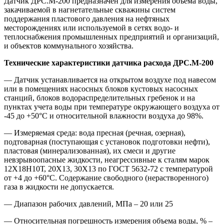
Датчик ДРС.М-200 предназначен для измерения объема воды,
закачиваемой в нагнетательные скважины систем
поддержания пластового давления на нефтяных
месторождениях или используемой в сетях водо- и
теплоснабжения промышленных предприятий и организаций,
и объектов коммунального хозяйства.
Технические характеристики датчика расхода ДРС.М-200
— Датчик устанавливается на открытом воздухе под навесом
или в помещениях насосных блоков кустовых насосных
станций, блоков водораспределительных гребенок и на
пунктах учета воды при температуре окружающего воздуха от
-45 до +50°С и относительной влажности воздуха до 98%.
— Измеряемая среда: вода пресная (речная, озерная),
подтоварная (поступающая с установок подготовки нефти),
пластовая (минерализованная), их смеси и другие
невзрывоопасные жидкости, неагрессивные к сталям марок
12Х18Н10Т, 20Х13, 30Х13 по ГОСТ 5632-72 с температурой
от +4 до +60°С. Содержание свободного (нерастворенного)
газа в жидкости не допускается.
— Диапазон рабочих давлений, МПа – 20 или 25
— Относительная погрешность измерения объема воды, % –