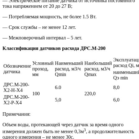
— Электрическое питание датчика от источника постоянного
тока напряжением от 20 до 27 В;
— Потребляемая мощность, не более 1.5 Вт.
— Срок службы – не менее 12 лет.
— Межповерочный интервал – 5 лет.
Классификация датчиков расхода ДРС.М-200
Эксплуата
Условный
Наименьший
Наибольший
расход Qi, м
Обозначение
проход,
расход, м3/ч
расход, м3/ч
датчика
наименьши
мм
Qmin
Qmax
Qэ min
ДРС.М-200-
6.0
8,0
Х2-H-Х4
100
220,0
ДРС.М-200-
5,0
6,0
Х2-P-Х4
Примечания:
Объем воды, протекающей через датчик за время одного
3
измерения должен быть не менее 0,3м
, а продолжительность
одного измерения – не менее 30с.