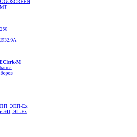
е LOGOSCREEN
РМТ
250
Ш932.9А
 EClerk-M
harma
иборов
ЭПП, ЭПП-Ех
ие ЭП, ЭП-Ех