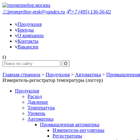
🖂
prompribor-msk@yandex.ru
✆
+7 (495) 136-56-02
v
Продукция
v
Бренды
v
О компании
v
Контакты
v
Вакансии
O
Главная страница
>
Продукция
>
Автоматика
>
Промышленная 
Измеритель-регистратор температуры (логгер)
Продукция
Расход
Давление
Температура
Уровень
Автоматика
Промышленная автоматика
Измерители-регуляторы
Регистраторы