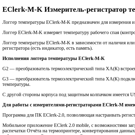
EClerk-M-K Измеритель-регистратор те
Логгер температуры EClerk-M-K предназначен для измерения 
Логгер EClerk-M-K измеряет температуру рабочего спая (контр
Логгер температуры EClerk-M-K в зависимости от наличия или 
регистратора (есть индикатор, есть память).
Исполнения логгера температуры EClerk-M-K
G2 — преобразователь термоэлектрический типа ХА(К) встроен 
G3 — преобразователь термоэлектрический типа ХА(К) подключ
температуры.
С другой стороны корпуса под защитным колпачком имеется U
Для работы с измерителями-регистраторами EClerk-M име
Программа для ПК EClerk-2.0, позволяющая настраивать регист
Мобильное приложение EClerk 2.0 mobile, с возможностями заг
распечатки Отчёта на термопринтере, конвертирования данных 