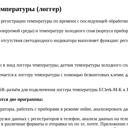
мпературы (логгер)
и регистрации температуры по времени с последующей обработ
олируемой среды) и температуру холодного спая (корпуса прибор
отсутствия светодиодного индикатора выполняет функции: регис
в зонд логгера температуры; датчик температуры холодного спа
ается к логгеру температуры с помощью безвинтовых клемм; да
SB–разъём для подключения логгера температуры EClerk-M-K к 
ются две программы:
раторы, работать с приборами в режиме online, анализировать д
рузки данных с регистраторов в телефон, анализа данных на тел
в различные форматы и отправки их по эл. почте. Приложение п