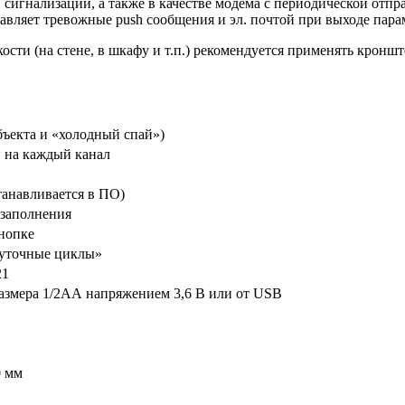
сигнализации, а также в качестве модема с периодической отпр
авляет тревожные push сообщения и эл. почтой при выходе пара
сти (на стене, в шкафу и т.п.) рекомендуется применять кроншт
бъекта и «холодный спай»)
й на каждый канал
станавливается в ПО)
 заполнения
кнопке
суточные циклы»
21
размера 1/2АА напряжением 3,6 В или от USB
0 мм