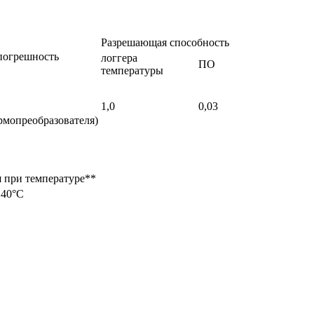
Разрешающая способность
погрешность
логгера
ПО
температуры
1,0
0,03
термопреобразователя)
 при температуре**
 40°С