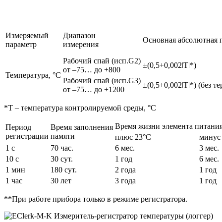
Измеряемый
Диапазон
Основная абсолютная 
параметр
измерения
Рабочий спай (исп.G2)
±(0,5+0,002ǀТǀ*)
от –75… до +800
Температура, °С
Рабочий спай (исп.G3)
±(0,5+0,002ǀТǀ*) (без 
от –75… до +1200
*Т – температура контролируемой среды, °С
Время жизни элемента питания
Период
Время заполнения
регистрации
памяти
плюс 23°С
минус
1 с
70 час.
6 мес.
3 мес.
10 с
30 сут.
1 год
6 мес.
1 мин
180 сут.
2 года
1 год
1 час
30 лет
3 года
1 год
**При работе прибора только в режиме регистратора.