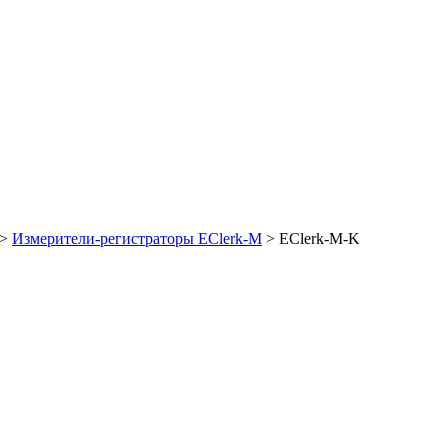
>
Измерители-регистраторы EClerk-M
>
EClerk-M-K