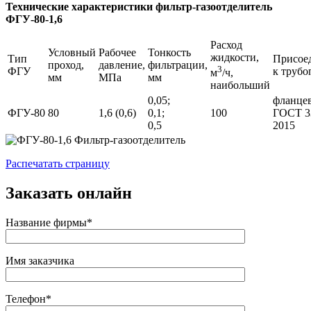
Технические характеристики
фильтр-газоотделитель
ФГУ-80-1,6
Расход
Условный
Рабочее
Тонкость
жидкости,
Тип
Присое
проход,
давление,
фильтрации,
3
ФГУ
к трубо
м
/ч,
мм
МПа
мм
наибольший
0,05;
фланцев
ФГУ-80
80
1,6 (0,6)
0,1;
100
ГОСТ 3
0,5
2015
Распечатать страницу
Заказать онлайн
Название фирмы*
Имя заказчика
Телефон*