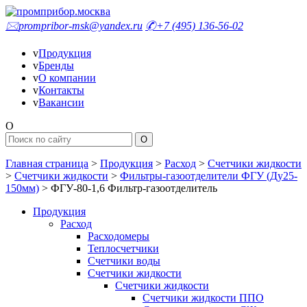
🖂
prompribor-msk@yandex.ru
✆
+7 (495) 136-56-02
v
Продукция
v
Бренды
v
О компании
v
Контакты
v
Вакансии
O
Главная страница
>
Продукция
>
Расход
>
Счетчики жидкости
>
Счетчики жидкости
>
Фильтры-газоотделители ФГУ (Ду25-
150мм)
>
ФГУ-80-1,6 Фильтр-газоотделитель
Продукция
Расход
Расходомеры
Теплосчетчики
Счетчики воды
Счетчики жидкости
Счетчики жидкости
Счетчики жидкости ППО