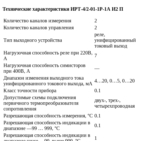
Технические характеристики ИРТ-4/2-01-1Р-1А И2 П
Количество каналов измерения
2
Количество каналов управления
2
реле,
Тип выходного устройства
унифицированный
токовый выход
Нагрузочная способность реле при 220В,
7
А
Нагрузочная способность симисторов
—
при 400В, А
Диапазон изменения выходного тока
4…20, 0…5, 0…20
унифицированного токового выхода, мА
Класс точности прибора
0.1
Допустимые схемы подключения
двух-, трех-,
первичного термопреобразователя
четырехпроводная
сопротивления
Разрешающая способность измерения, °С
0.1
Разрешающая способность индикации в
0.1
диапазоне —99 … 999, °С
Разрешающая способность индикации в
1
диапазоне ниже —99, выше 999, °С