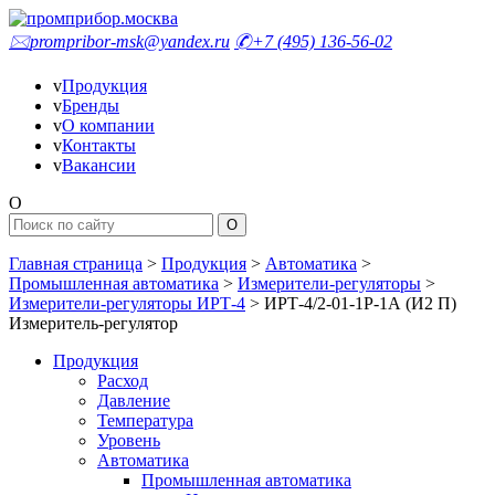
🖂
prompribor-msk@yandex.ru
✆
+7 (495) 136-56-02
v
Продукция
v
Бренды
v
О компании
v
Контакты
v
Вакансии
O
Главная страница
>
Продукция
>
Автоматика
>
Промышленная автоматика
>
Измерители-регуляторы
>
Измерители-регуляторы ИРТ-4
>
ИРТ-4/2-01-1Р-1А (И2 П)
Измеритель-регулятор
Продукция
Расход
Давление
Температура
Уровень
Автоматика
Промышленная автоматика