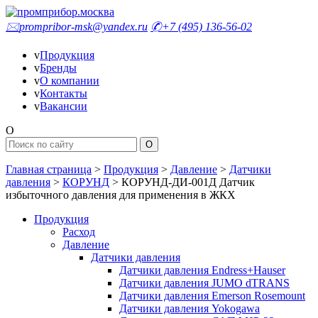
🖂
prompribor-msk@yandex.ru
✆
+7 (495) 136-56-02
v
Продукция
v
Бренды
v
О компании
v
Контакты
v
Вакансии
O
Главная страница
>
Продукция
>
Давление
>
Датчики
давления
>
КОРУНД
>
КОРУНД-ДИ-001Д Датчик
избыточного давления для применения в ЖКХ
Продукция
Расход
Давление
Датчики давления
Датчики давления Endress+Hauser
Датчики давления JUMO dTRANS
Датчики давления Emerson Rosemount
Датчики давления Yokogawa