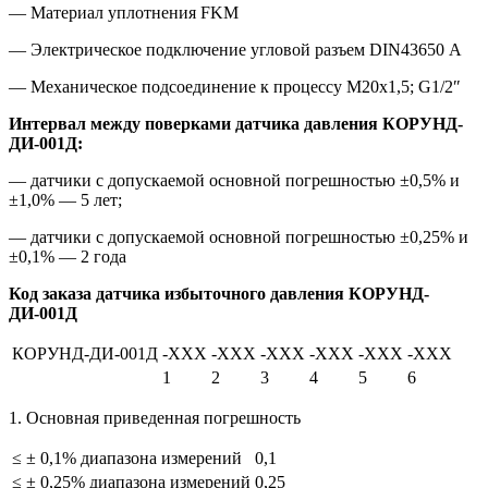
— Материал уплотнения FKM
— Электрическое подключение угловой разъем DIN43650 А
— Механическое подсоединение к процессу М20х1,5; G1/2″
Интервал между поверками датчика давления КОРУНД-
ДИ-001Д:
— датчики с допускаемой основной погрешностью ±0,5% и
±1,0% — 5 лет;
— датчики с допускаемой основной погрешностью ±0,25% и
±0,1% — 2 года
Код заказа датчика избыточного давления КОРУНД-
ДИ-001Д
КОРУНД-ДИ-001Д
-ХХХ
-ХХХ
-ХХХ
-XXX
-ХХХ
-ХХХ
1
2
3
4
5
6
1. Основная приведенная погрешность
≤ ± 0,1% диапазона измерений
0,1
≤ ± 0,25% диапазона измерений
0,25