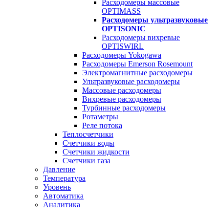
Расходомеры массовые
OPTIMASS
Расходомеры ультразвуковые
OPTISONIC
Расходомеры вихревые
OPTISWIRL
Расходомеры Yokogawa
Расходомеры Emerson Rosemount
Электромагнитные расходомеры
Ультразвуковые расходомеры
Массовые расходомеры
Вихревые расходомеры
Турбинные расходомеры
Ротаметры
Реле потока
Теплосчетчики
Счетчики воды
Счетчики жидкости
Счетчики газа
Давление
Температура
Уровень
Автоматика
Аналитика