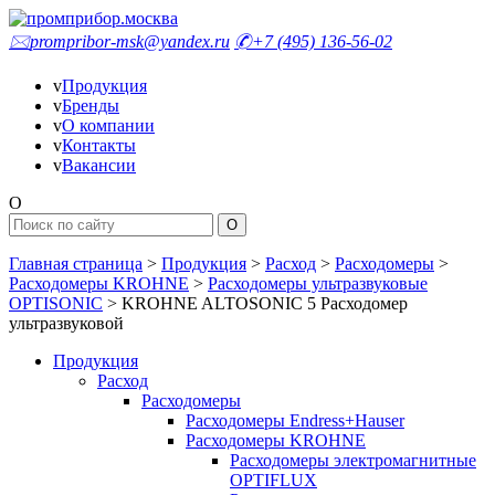
🖂
prompribor-msk@yandex.ru
✆
+7 (495) 136-56-02
v
Продукция
v
Бренды
v
О компании
v
Контакты
v
Вакансии
O
Главная страница
>
Продукция
>
Расход
>
Расходомеры
>
Расходомеры KROHNE
>
Расходомеры ультразвуковые
OPTISONIC
>
KROHNE ALTOSONIC 5 Расходомер
ультразвуковой
Продукция
Расход
Расходомеры
Расходомеры Endress+Hauser
Расходомеры KROHNE
Расходомеры электромагнитные
OPTIFLUX