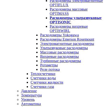
Расходомеры электромагнитные
OPTIFLUX
Расходомеры массовые
OPTIMASS
Расходомеры ультразвуковые
OPTISONIC
Расходомеры вихревые
OPTISWIRL
Расходомеры Yokogawa
Расходомеры Emerson Rosemount
Электромагнитные расходомеры
Ультразвуковые расходомеры
Массовые расходомеры
Вихревые расходомеры
Турбинные расходомеры
Ротаметры
Реле потока
Теплосчетчики
Счетчики воды
Счетчики жидкости
Счетчики газа
Давление
Температура
Уровень
Автоматика