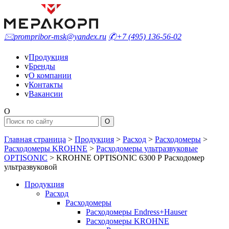
🖂
prompribor-msk@yandex.ru
✆
+7 (495) 136-56-02
v
Продукция
v
Бренды
v
О компании
v
Контакты
v
Вакансии
O
Главная страница
>
Продукция
>
Расход
>
Расходомеры
>
Расходомеры KROHNE
>
Расходомеры ультразвуковые
OPTISONIC
>
KROHNE OPTISONIC 6300 Р Расходомер
ультразвуковой
Продукция
Расход
Расходомеры
Расходомеры Endress+Hauser
Расходомеры KROHNE