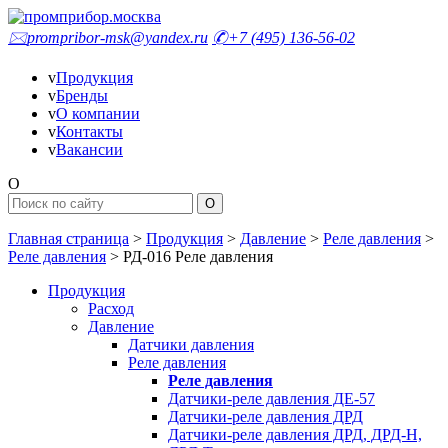
🖂
prompribor-msk@yandex.ru
✆
+7 (495) 136-56-02
v
Продукция
v
Бренды
v
О компании
v
Контакты
v
Вакансии
O
Главная страница
>
Продукция
>
Давление
>
Реле давления
>
Реле давления
>
РД-016 Реле давления
Продукция
Расход
Давление
Датчики давления
Реле давления
Реле давления
Датчики-реле давления ДЕ-57
Датчики-реле давления ДРД
Датчики-реле давления ДРД, ДРД-Н,