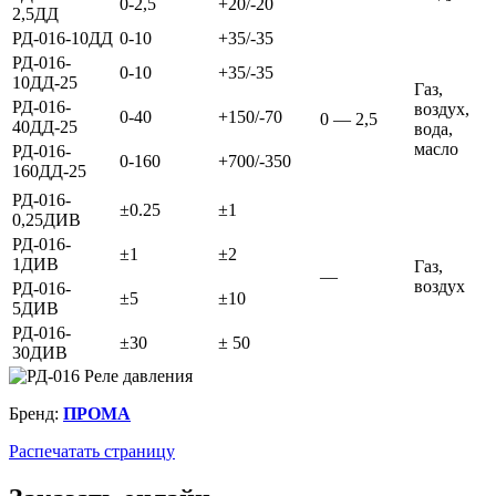
0-2,5
+20/-20
2,5ДД
РД-016-10ДД
0-10
+35/-35
РД-016-
0-10
+35/-35
10ДД-25
Газ,
РД-016-
воздух,
0-40
+150/-70
0 — 2,5
40ДД-25
вода,
масло
РД-016-
0-160
+700/-350
160ДД-25
РД-016-
±0.25
±1
0,25ДИВ
РД-016-
±1
±2
1ДИВ
Газ,
—
воздух
РД-016-
±5
±10
5ДИВ
РД-016-
±30
± 50
30ДИВ
Бренд:
ПРОМА
Распечатать страницу