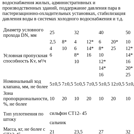
водоснабжения жилых, административных и
производственных зданий, поддержание давления пара в
пастеризационно-охладительных установках, стабилизация
давления воды в системах холодного водоснабжения и т.д.
Диаметр условного
25
32
40
50
прохода DN, мм
2,5
8*
4
12*
6
20*
10
4
10
6
14*
8*
25
12*
6
8*
16
10
14*
Условная пропускная
способность Kv, м³/ч
10
12*
16
14*
20*
16
25
Номинальный ход
5±0,5
7±0,5
5±0,5
7±0,5
5±0,5
12±0,5
5±0
клапана, мм, не более
Зона
пропорциональности,
10
20
10
20
10
20
10
%, не более
сильфон СТ12- 45
Тип уплотнения по
штоку
сальник
Масса, кг, не более с
21
23,5
27
32