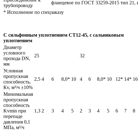
фланцевое по ГОСТ 33259-2015 тип 21,
трубопроводу
* Исполнение по спецзаказу
С сильфонным уплотнением СТ12-45, с сальниковым
уплотнением
Диаметр
условного
25
32
прохода DN,
мм
Условная
пропускная
2,5
4
6
8,0*
10
4
6
8,0*
10
12*
14*
16
способность,
Кv, м³/ч ±10%
Минимальная
пропускная
способность
Kvmin при
1,3
2
3
4
5
2
3
4
5
6
7
8
перепаде
давления 0,1
МПа, м³/ч