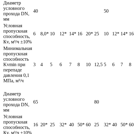
Диаметр
условного
40
50
прохода DN,
мм
Условная
пропускная
6
8,0*
10
12*
14*
16
20*
25
10
12*
14*
16
способность,
Кv, м³/ч ±10%
Минимальная
пропускная
способность
Kvmin при
3
4
5
6
7
8
10
12,5
5
6
7
8
перепаде
давления 0,1
МПа, м³/ч
Диаметр
условного
65
80
прохода DN,
мм
Условная
пропускная
16
20*
25
32*
40
50*
60
25
32*
40
50*
60
способность,
Кv, м³/ч ±10%