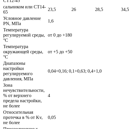
СТ12-45
сальником или СТ14-
23,5
26
28,5
34,5
65
Условное давление
1,6
PN, МПа
Температура
регулируемой среды,
от 0 до +180
°С
Температура
окружающей среды,
от +5 до +50
°С
Диапазоны
настройки
0,04÷0,16; 0,1÷0,63; 0,4÷1,0
регулируемого
давления, МПа
Зона
нечувствительности,
% от верхнего
4
предела настройки,
не более
Относительная
протечка в % от Kv,
0,05
не более
Присоединение к