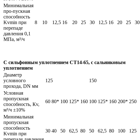
Минимальная
про-пускная
способность
Kvmin при
8
10
12,5
16
20
25
30
12,5
16
20
25
30
перепаде
давления 0,1
МПа, м³/ч
С сильфонным уплотнением СТ14-65, с сальниковым
уплотнением
Диаметр
условного
125
150
прохода, DN мм
Условная
пропускная
60
80*
100
125*
160
100
125*
160
200*
250
способность, Кv,
м³/ч ±10%
Минимальная
пропускная
способность
30
40
50
62,5
80
50
62,5
80
100
125
Kvmin при
перепаде давления