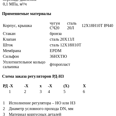
0,1 МПа, м³/ч
Применяемые материалы
чугун
сталь
Корпус, крышка
12Х18Н10Т
ВЧ40
СЧ20
20Л
Стакан
бронза
Клапан
сталь 20Х13Л
Шток
сталь 12X18H10T
Мембрана
EPDM
Сильфон
36НХТЮ
Уплотнительное кольцо
фторопласт
сальника
Схема заказа регуляторов
РД-НЗ
РД
-Х
-Х
х
-Х
(Х)
Х
1
2
3
4
5
6
1
Исполнение регулятора – НО или НЗ
2
Диаметр условного прохода DN, мм
3
Материал корпусных деталей