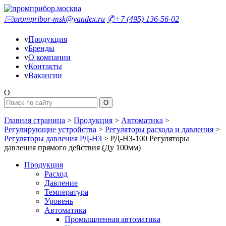
🖂
prompribor-msk@yandex.ru
✆
+7 (495) 136-56-02
v
Продукция
v
Бренды
v
О компании
v
Контакты
v
Вакансии
O
Главная страница
>
Продукция
>
Автоматика
>
Регулирующие устройства
>
Регуляторы расхода и давления
>
Регуляторы давления РД-НЗ
>
РД-НЗ-100 Регуляторы
давления прямого действия (Ду 100мм)
Продукция
Расход
Давление
Температура
Уровень
Автоматика
Промышленная автоматика