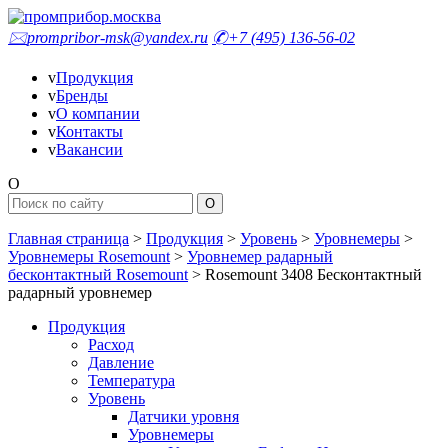
🖂
prompribor-msk@yandex.ru
✆
+7 (495) 136-56-02
v
Продукция
v
Бренды
v
О компании
v
Контакты
v
Вакансии
O
Главная страница
>
Продукция
>
Уровень
>
Уровнемеры
>
Уровнемеры Rosemount
>
Уровнемер радарный
бесконтактный Rosemount
>
Rosemount 3408 Бесконтактный
радарный уровнемер
Продукция
Расход
Давление
Температура
Уровень
Датчики уровня
Уровнемеры