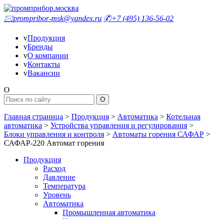
🖂
prompribor-msk@yandex.ru
✆
+7 (495) 136-56-02
v
Продукция
v
Бренды
v
О компании
v
Контакты
v
Вакансии
O
Главная страница
>
Продукция
>
Автоматика
>
Котельная
автоматика
>
Устройства управления и регулирования
>
Блоки управления и контроля
>
Автоматы горения САФАР
>
САФАР-220 Автомат горения
Продукция
Расход
Давление
Температура
Уровень
Автоматика
Промышленная автоматика