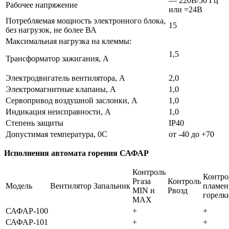
— 220В/50 Гц
Рабочее напряжение
или =24В
Потребляемая мощность электронного блока,
15
без нагрузок, не более ВА
Максимальная нагрузка на клеммы:
1,5
Трансформатор зажигания, А
Электродвигатель вентилятора, А
2,0
Электромагнитные клапаны, А
1,0
Сервопривод воздушной заслонки, А
1,0
Индикация неисправности, А
1,0
Степень защиты
IP40
Допустимая температура, 0С
от -40 до +70
Исполнения автомата горения САФАР
Контроль
Контро
Ргаза
Контроль
Модель
Вентилятор
Запальник
пламен
MIN и
Рвозд
горелк
MAX
САФАР-100
+
+
САФАР-101
+
+