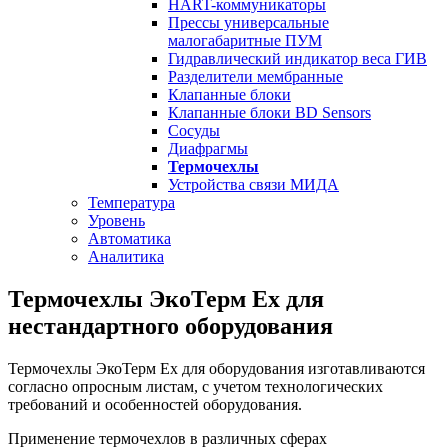
HART-коммуникаторы
Прессы универсальные
малогабаритные ПУМ
Гидравлический индикатор веса ГИВ
Разделители мембранные
Клапанные блоки
Клапанные блоки BD Sensors
Сосуды
Диафрагмы
Термочехлы
Устройства связи МИДА
Температура
Уровень
Автоматика
Аналитика
Термочехлы ЭкоТерм Ex для
нестандартного оборудования
Термочехлы ЭкоТерм Ex для оборудования изготавливаются
согласно опросным листам, с учетом технологических
требований и особенностей оборудования.
Применение термочехлов в различных сферах