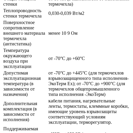
стенки
термочехла)
Теплопроводность
0,030-0,039 Вт/м2
стенки термочехла
Поверхностное
сопротивление
внешнего материала
менее 10 9 Ом
термочехла
(антистатика)
Температура
окружающего
от -70°С до +60°С
воздуха при
эксплуатации
Допустимая
от -70°С до +445°С (для термочехлов
эксплуатационная
взрывозащищенного типа исполнения-
температура (в
ЭкоТерм Ех); от -70°С до +900°С (для
зависимости от
термочехлов общепромышленного
назначения)
типа исполнения -ЭкоТерм)
кабели питания, нагревательные
Дополнительная
ленты, термостаты, клеммные коробки,
комплектация (в
имеющие уровень взрывозащиты
зависимости от
соответствующий условиям
исполнения)
эксплуатации, терморегулятор.
Поддерживаемая