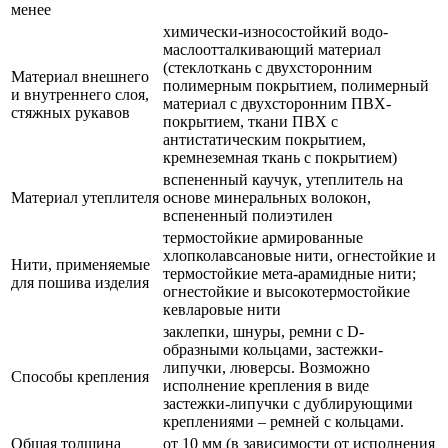
менее
химически-износостойкий водо-
маслоотталкивающий материал
(стеклоткань с двухсторонним
Материал внешнего
полимерным покрытием, полимерный
и внутреннего слоя,
материал с двухсторонним ПВХ-
стяжных рукавов
покрытием, ткани ПВХ с
антистатическим покрытием,
кремнеземная ткань с покрытием)
вспененный каучук, утеплитель на
Материал утеплителя
основе минеральных волокон,
вспененный полиэтилен
термостойкие армированные
хлопколавсановые нити, огнестойкие и
Нити, применяемые
термостойкие мета-арамидные нити;
для пошива изделия
огнестойкие и высокотермостойкие
кевларовые нити
заклепки, шнуры, ремни с D-
образными кольцами, застежки-
липучки, люверсы. Возможно
Способы крепления
исполнение крепления в виде
застежки-липучки с дублирующими
креплениями – ремней с кольцами.
Общая толщина
от 10 мм (в зависимости от исполнения