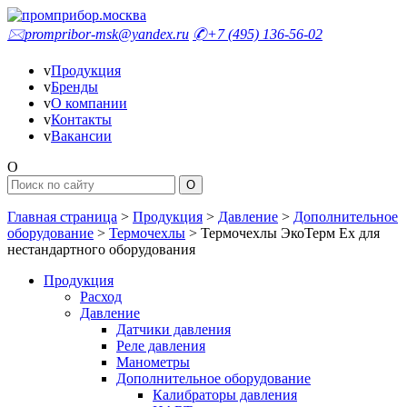
🖂
prompribor-msk@yandex.ru
✆
+7 (495) 136-56-02
v
Продукция
v
Бренды
v
О компании
v
Контакты
v
Вакансии
O
Главная страница
>
Продукция
>
Давление
>
Дополнительное
оборудование
>
Термочехлы
>
Термочехлы ЭкоТерм Ex для
нестандартного оборудования
Продукция
Расход
Давление
Датчики давления
Реле давления
Манометры
Дополнительное оборудование
Калибраторы давления