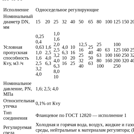
Исполнение
Односедельное регулирующие
Номинальный
диаметр DN,
15
20
25
32
40
50
65
80
100
125
150
2
мм
1,0
0,25
1,6
0,4
2,0
12,5
25
100
Условная
0,63
1,6
4,0
10
25
2,5
16
40
63
125
160
2
пропускная
1,0
2,5
6,3
16
40
3,2
25
63
100
160
250
3
способность
1,6
4,0
10
20
50
4,0
32
80
160
200
320
4
Кvу, м3 /ч
2,5
6,3
16
25
63
6,3
40
100
250
3,2
8,0
4,0
10
Номинальное
давление, РN,
1,6; 2,5; 4,0
МПа
Относительная
0,1% от Кvy
утечка
Тип
Фланцевое по ГОСТ 12820 — исполнение 1
соединения
Холодная и горячая вода, воздух, жидкие и газ
Регулируемая
среды, нейтральные к материалам регулятора; 
среда