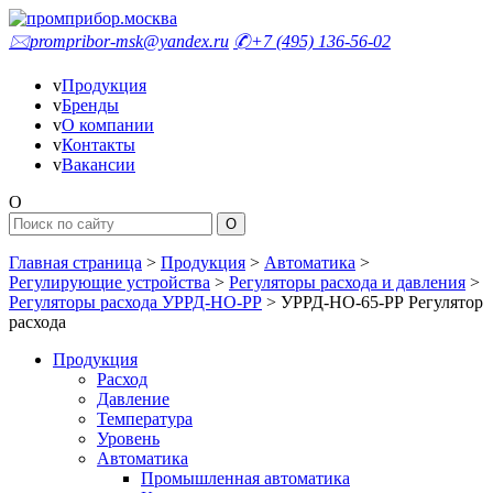
🖂
prompribor-msk@yandex.ru
✆
+7 (495) 136-56-02
v
Продукция
v
Бренды
v
О компании
v
Контакты
v
Вакансии
O
Главная страница
>
Продукция
>
Автоматика
>
Регулирующие устройства
>
Регуляторы расхода и давления
>
Регуляторы расхода УРРД-НО-РР
>
УРРД-НО-65-РР Регулятор
расхода
Продукция
Расход
Давление
Температура
Уровень
Автоматика
Промышленная автоматика