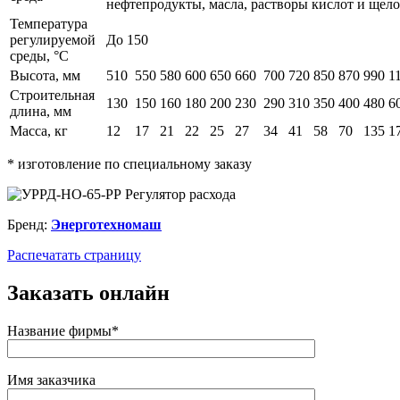
нефтепродукты, масла, растворы кислот и щело
Температура
регулируемой
До 150
среды, °С
Высота, мм
510
550
580
600
650
660
700
720
850
870
990
1
Строительная
130
150
160
180
200
230
290
310
350
400
480
6
длина, мм
Масса, кг
12
17
21
22
25
27
34
41
58
70
135
1
* изготовление по специальному заказу
Бренд:
Энерготехномаш
Распечатать страницу
Заказать онлайн
Название фирмы*
Имя заказчика