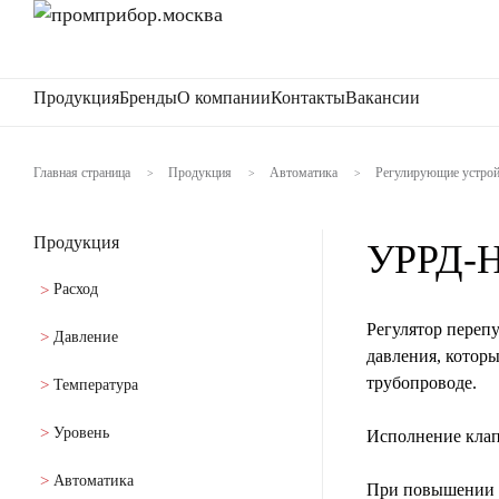
Продукция
Бренды
О компании
Контакты
Вакансии
Главная страница
Продукция
Автоматика
Регулирующие устрой
>
>
>
Продукция
УРРД-Н
Расход
Регулятор переп
Давление
давления, котор
трубопроводе.
Температура
Уровень
Исполнение клап
Автоматика
При повышении п