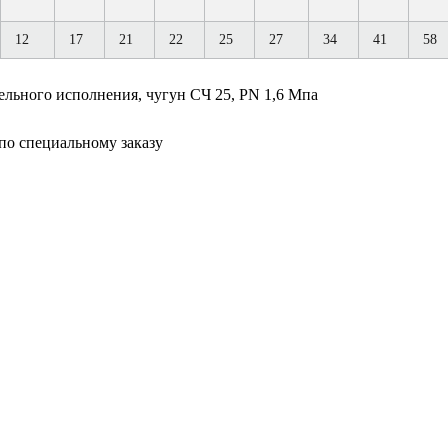
12
17
21
22
25
27
34
41
58
ельного исполнения, чугун СЧ 25, PN 1,6 Мпа
по специальному заказу