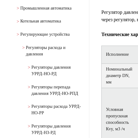
Промышленная автоматика
Регулятор давле
через регулятор,
Котельная автоматика
Технические ха
Регулирующие устройства
Регуляторы расхода и
давления
Исполнение
Регуляторы давления
Номинальный
УРРД-НО-РД
диаметр DN,
мм
Регуляторы перепада
давления УРРД-НО-РПД
Регуляторы расхода УРРД-
Условная
НО-РР
пропускная
способность
Регуляторы давления
Кvу, м3 /ч
УРРД-НЗ-РД