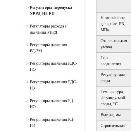
Регуляторы перепуска
УРРД-НЗ-РП
Номинальное
давление, РN,
Регуляторы расхода и
МПа
давления УРРД
Относительная
Регуляторы давления
утечка
РД-3М
Тип
Регуляторы давления РДС-
соединения
НО
Регулируемая
среда
Регуляторы давления РДС-
НЗ
Температура
регулируемой
Регуляторы давления РД-
среды, °С
НО
Высота, мм
Регуляторы давления РД-
НЗ
Строительная