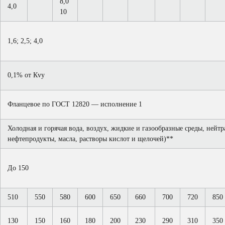
8,0
4,0
10
1,6; 2,5; 4,0
0,1% от Кvy
Фланцевое по ГОСТ 12820 — исполнение 1
Холодная и горячая вода, воздух, жидкие и газообразные среды, нейтр
нефтепродукты, масла, растворы кислот и щелочей)**
До 150
510
550
580
600
650
660
700
720
850
130
150
160
180
200
230
290
310
350