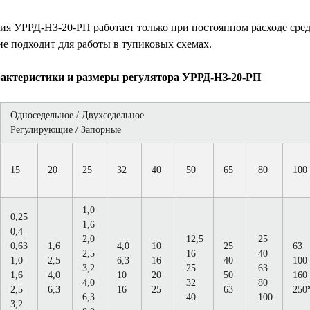
ния УРРД-НЗ-20-РП работает только при постоянном расходе сре
 не подходит для работы в тупиковых схемах.
рактеристики и размеры регулятора УРРД-НЗ-20-РП
Односедельное / Двухседельное
Регулирующие / Запорные
15
20
25
32
40
50
65
80
100
1,0
0,25
1,6
0,4
2,0
12,5
25
0,63
1,6
4,0
10
25
63
2,5
16
40
1,0
2,5
6,3
16
40
100
3,2
25
63
1,6
4,0
10
20
50
160
4,0
32
80
2,5
6,3
16
25
63
250
6,3
40
100
3,2