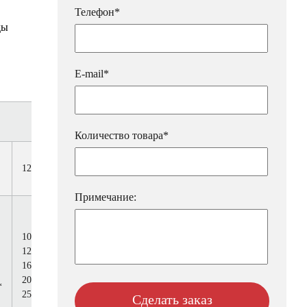
Телефон*
ды
E-mail*
Количество товара*
125
150
200
250
300
Примечание:
100
160
125
250
500
1000
250
160
320
800
1250
320
200
400
1250
1600
*
400*
250