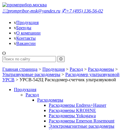
🖂
prompribor-msk@yandex.ru
✆
+7 (495) 136-56-02
v
Продукция
v
Бренды
v
О компании
v
Контакты
v
Вакансии
O
Главная страница
>
Продукция
>
Расход
>
Расходомеры
>
Ультразвуковые расходомеры
>
Расходомер ультразвуковой
УРСВ
>
УРСВ-542Ц Расходомер-счетчик ультразвуковой
Продукция
Расход
Расходомеры
Расходомеры Endress+Hauser
Расходомеры KROHNE
Расходомеры Yokogawa
Расходомеры Emerson Rosemount
Электромагнитные расходомеры