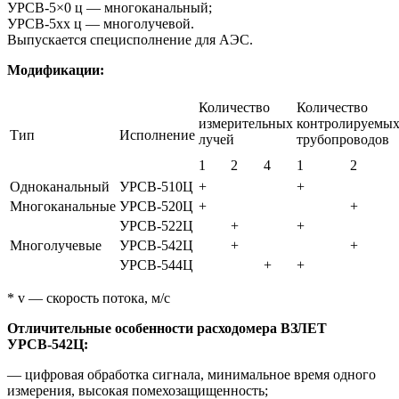
УРСВ-5×0 ц — многоканальный;
УРСВ-5xx ц — многолучевой.
Выпускается специсполнение для АЭС.
Модификации:
Количество
Количество
измерительных
контролируемы
Тип
Исполнение
лучей
трубопроводов
1
2
4
1
2
Одноканальный
УРСВ-510Ц
+
+
Многоканальные
УРСВ-520Ц
+
+
УРСВ-522Ц
+
+
Многолучевые
УРСВ-542Ц
+
+
УРСВ-544Ц
+
+
* v — скорость потока, м/с
Отличительные особенности расходомера ВЗЛЕТ
УРСВ-542Ц:
— цифровая обработка сигнала, минимальное время одного
измерения, высокая помехозащищенность;