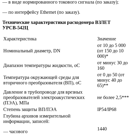
— в виде нормированного токового сигнала (по заказу);
— по интерфейсу Ethernet (по заказу).
Технические характеристики расходомера ВЗЛЕТ
УРСВ-542Ц
Характеристика
Значение
от 10 до 5 000
Номинальный диаметр, DN
(от 150 до 10
000)*
от минус 30 до
Диапазон температуры жидкости, оC
160
от 0 до 50 (от
Температура окружающей среды для
минус 40 до
вторичного преобразователя (ВП), оС
65)**
Давление в трубопроводе для врезных
преобразователей электроакустических
не более 2,5***
(ПЭА), МПа
Степень защиты ВП/ПЭА
IP54/IP68
Глубина архивов измерительной
информации, записей:
1440
— часового