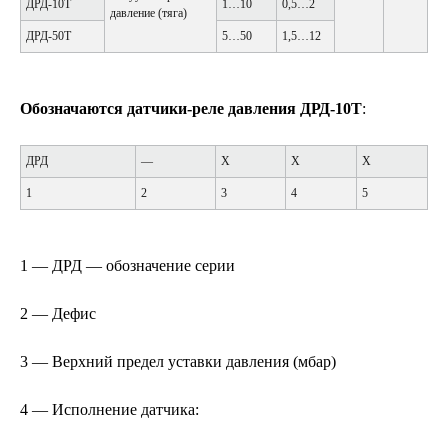
ДРД-10Т
1…10
0,5…2
0,
давление (тяга)
ДРД-50Т
5…50
1,5…12
Обозначаются датчики-реле давления ДРД-10Т
:
ДРД
—
Х
Х
Х
1
2
3
4
5
1 — ДРД — обозначение серии
2 — Дефис
3 — Верхний предел уставки давления (мбар)
4 — Исполнение датчика: