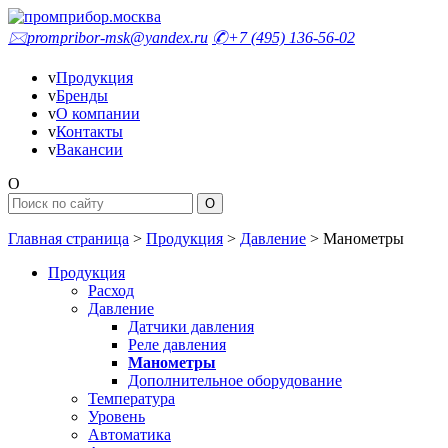
🖂
prompribor-msk@yandex.ru
✆
+7 (495) 136-56-02
v
Продукция
v
Бренды
v
О компании
v
Контакты
v
Вакансии
O
Главная страница
>
Продукция
>
Давление
>
Манометры
Продукция
Расход
Давление
Датчики давления
Реле давления
Манометры
Дополнительное оборудование
Температура
Уровень
Автоматика