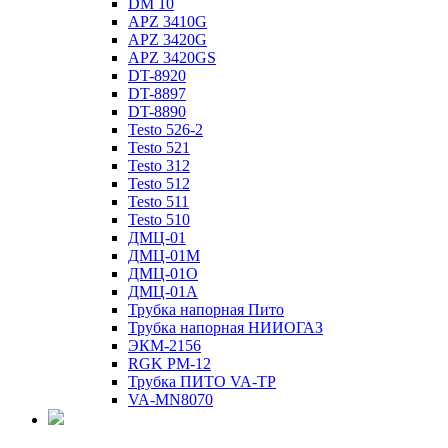
DM 10
APZ 3410G
APZ 3420G
APZ 3420GS
DT-8920
DT-8897
DT-8890
Testo 526-2
Testo 521
Testo 312
Testo 512
Testo 511
Testo 510
ДМЦ-01
ДМЦ-01М
ДМЦ-01О
ДМЦ-01А
Трубка напорная Пито
Трубка напорная НИИОГАЗ
ЭКМ-2156
RGK PM-12
Трубка ПИТО VA-TP
VA-MN8070