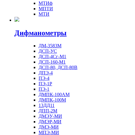
МТИф
МПТИ
МТИ
Дифманометры
ДМ-3583М
ДСП-УС
ДСП-4Сг-М1
ДСП-160-М1
ДСП-80, ДСП-80В
ДПЭ-4
ПЭ-4
ПЭ-1Р
ПЭ-1
ДМПК-100АМ
ДМПК-100М
13ДД11
ДПП-2М
ДМЭУ-МИ
ДМЭР-МИ
ДМЭ-МИ
МПЭ-МИ