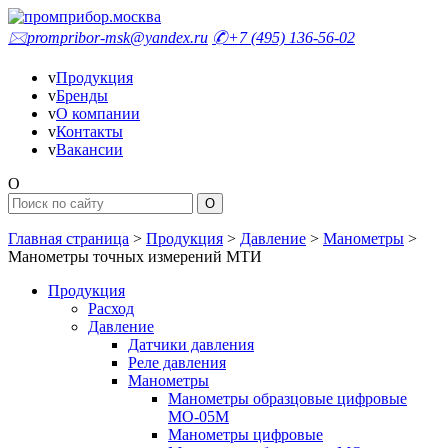
🖂
prompribor-msk@yandex.ru
✆
+7 (495) 136-56-02
v
Продукция
v
Бренды
v
О компании
v
Контакты
v
Вакансии
O
Главная страница
>
Продукция
>
Давление
>
Манометры
>
Манометры точных измерений МТИ
Продукция
Расход
Давление
Датчики давления
Реле давления
Манометры
Манометры образцовые цифровые
МО-05М
Манометры цифровые