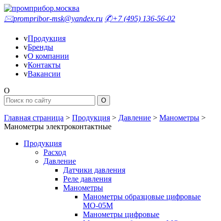
🖂
prompribor-msk@yandex.ru
✆
+7 (495) 136-56-02
v
Продукция
v
Бренды
v
О компании
v
Контакты
v
Вакансии
O
Главная страница
>
Продукция
>
Давление
>
Манометры
>
Манометры электроконтактные
Продукция
Расход
Давление
Датчики давления
Реле давления
Манометры
Манометры образцовые цифровые
МО-05М
Манометры цифровые