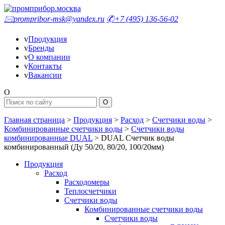
🖂
prompribor-msk@yandex.ru
✆
+7 (495) 136-56-02
v
Продукция
v
Бренды
v
О компании
v
Контакты
v
Вакансии
O
Главная страница
>
Продукция
>
Расход
>
Счетчики воды
>
Комбинированные счетчики воды
>
Счетчики воды
комбинированные DUAL
>
DUAL Счетчик воды
комбинированный (Ду 50/20, 80/20, 100/20мм)
Продукция
Расход
Расходомеры
Теплосчетчики
Счетчики воды
Комбинированные счетчики воды
Счетчики воды