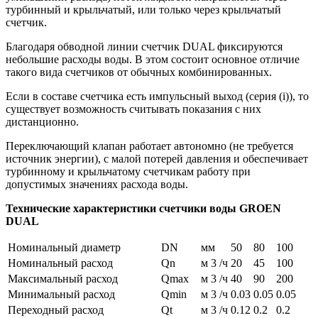
турбинный и крыльчатый, или только через крыльчатый
счетчик.
Благодаря обводной линии счетчик DUAL фиксируются
небольшие расходы воды. В этом состоит основное отличие
такого вида счетчиков от обычных комбинированных.
Если в составе счетчика есть импульсный выход (серия (i)), то
существует возможность считывать показания с них
дистанционно.
Переключающий клапан работает автономно (не требуется
источник энергии), с малой потерей давления и обеспечивает
турбинному и крыльчатому счетчикам работу при
допустимых значениях расхода воды.
Технические характеристики счетчики воды GROEN
DUAL
Номинальный диаметр
DN
мм
50
80
100
Номинальный расход
Qn
м 3 /ч
20
45
100
Максимальный расход
Qmax
м 3 /ч
40
90
200
Минимальный расход
Qmin
м 3 /ч
0.03
0.05
0.05
Переходный расход
Qt
м 3 /ч
0.12
0.2
0.2