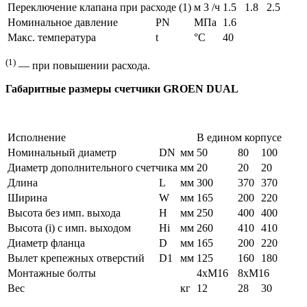
Переключение клапана при расходе (1)
м 3 /ч
1.5
1.8
2.5
Номинальное давление
PN
МПа
1.6
Макс. температура
t
°C
40
(1)
— при повышении расхода.
Габаритные размеры счетчики GROEN DUAL
Исполнение
В едином корпусе
Номинальный диаметр
DN
мм
50
80
100
Диаметр дополнительного счетчика
мм
20
20
20
Длина
L
мм
300
370
370
Ширина
W
мм
165
200
220
Высота без имп. выхода
H
мм
250
400
400
Высота (i) с имп. выходом
Hi
мм
260
410
410
Диаметр фланца
D
мм
165
200
220
Вылет крепежных отверстий
D1
мм
125
160
180
Монтажные болты
4xM16
8xM16
Вес
кг
12
28
30