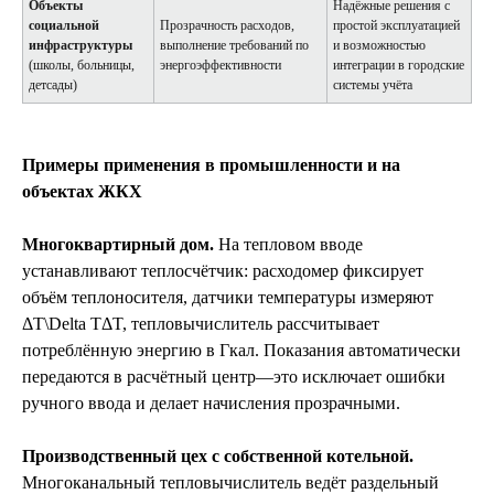
Объекты
Надёжные решения с
социальной
Прозрачность расходов,
простой эксплуатацией
инфраструктуры
выполнение требований по
и возможностью
(школы, больницы,
энергоэффективности
интеграции в городские
детсады)
системы учёта
Примеры применения в промышленности и на
объектах ЖКХ
Многоквартирный дом.
На тепловом вводе
устанавливают теплосчётчик: расходомер фиксирует
объём теплоносителя, датчики температуры измеряют
ΔT\Delta TΔT, тепловычислитель рассчитывает
потреблённую энергию в Гкал. Показания автоматически
передаются в расчётный центр—это исключает ошибки
ручного ввода и делает начисления прозрачными.
Производственный цех с собственной котельной.
Многоканальный тепловычислитель ведёт раздельный