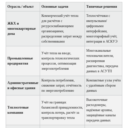
Отрасль / объект
Основные задачи
Типичные решения
Коммерческий учёт тепла
Теплосчётчики с
для расчётов с
импульсными/
ЖКХ и
ресурсоснабжающими
цифровыми
многоквартирные
организациями,
интерфейсами,
дома
распределение затрат между
многотарифный учёт,
собственниками
интеграция в АСКУЭ
Многоканальные
Учёт тепла на вводе,
тепловычислители,
Промышленные
контроль технологических
расширенная
предприятия
процессов, оптимизация
диагностика, передача
энергопотребления
данных в АСУТП
Контроль потребления,
Компактные узлы учёта
Административные
снижение затрат, отчётность
с удалённым сбором
и офисные здания
по энергопотреблению
данных
Высокоточные
Учёт на границах
расходомеры,
Теплосетевые
балансовой принадлежности,
надёжные архивы,
компании
контроль потерь, расчёт за
защищённые каналы
транспортировку тепла
передачи данных