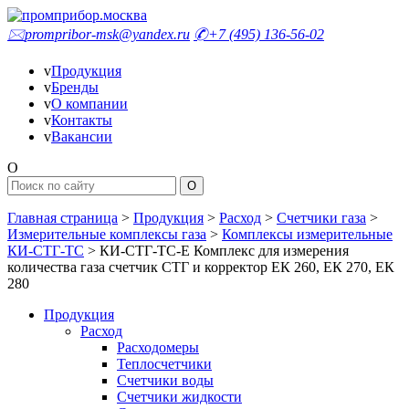
🖂
prompribor-msk@yandex.ru
✆
+7 (495) 136-56-02
v
Продукция
v
Бренды
v
О компании
v
Контакты
v
Вакансии
O
Главная страница
>
Продукция
>
Расход
>
Счетчики газа
>
Измерительные комплексы газа
>
Комплексы измерительные
КИ-СТГ-ТС
>
КИ-СТГ-ТС-Е Комплекс для измерения
количества газа счетчик СТГ и корректор ЕК 260, ЕК 270, ЕК
280
Продукция
Расход
Расходомеры
Теплосчетчики
Счетчики воды
Счетчики жидкости