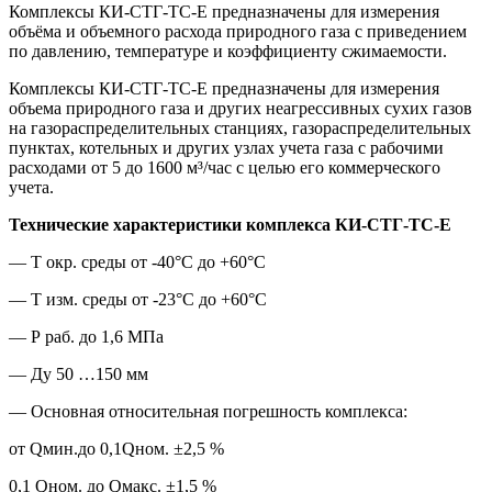
Комплексы КИ-СТГ-ТС-Е предназначены для измерения
объёма и объемного расхода природного газа с приведением
по давлению, температуре и коэффициенту сжимаемости.
Комплексы КИ-СТГ-ТС-Е предназначены для измерения
объема природного газа и других неагрессивных сухих газов
на газораспределительных станциях, газораспределительных
пунктах, котельных и других узлах учета газа с рабочими
расходами от 5 до 1600 м³/час с целью его коммерческого
учета.
Технические характеристики комплекса КИ-СТГ-ТС-Е
— Т окр. среды от -40°С до +60°С
— Т изм. среды от -23°С до +60°С
— Р раб. до 1,6 МПа
— Ду 50 …150 мм
— Основная относительная погрешность комплекса:
от Qмин.до 0,1Qном. ±2,5 %
0,1 Qном. до Qмакс. ±1,5 %