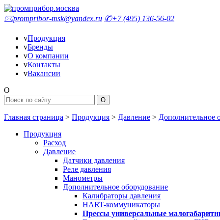
🖂
prompribor-msk@yandex.ru
✆
+7 (495) 136-56-02
v
Продукция
v
Бренды
v
О компании
v
Контакты
v
Вакансии
O
Главная страница
>
Продукция
>
Давление
>
Дополнительное 
Продукция
Расход
Давление
Датчики давления
Реле давления
Манометры
Дополнительное оборудование
Калибраторы давления
HART-коммуникаторы
Прессы универсальные малогабарит