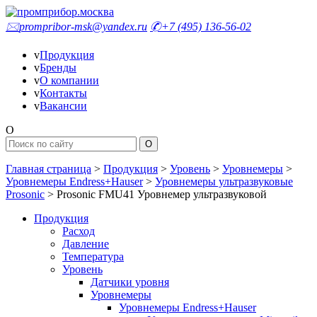
🖂
prompribor-msk@yandex.ru
✆
+7 (495) 136-56-02
v
Продукция
v
Бренды
v
О компании
v
Контакты
v
Вакансии
O
Главная страница
>
Продукция
>
Уровень
>
Уровнемеры
>
Уровнемеры Endress+Hauser
>
Уровнемеры ультразвуковые
Prosonic
>
Prosonic FMU41 Уровнемер ультразвуковой
Продукция
Расход
Давление
Температура
Уровень
Датчики уровня
Уровнемеры
Уровнемеры Endress+Hauser