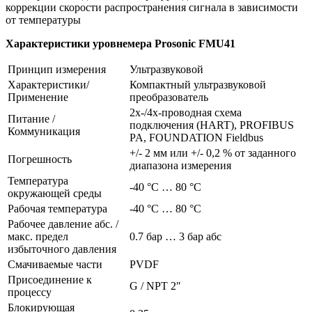
коррекции скорости распространения сигнала в зависимости
от температуры
Характеристики
уровнемера Prosonic FMU41
Принцип измерения
Ультразвуковой
Характеристики/
Компактный ультразвуковой
Применение
преобразователь
2х-/4х-проводная схема
Питание /
подключения (HART), PROFIBUS
Коммуникация
PA, FOUNDATION Fieldbus
+/- 2 мм или +/- 0,2 % от заданного
Погрешность
диапазона измерения
Температура
-40 °C … 80 °C
окружающей среды
Рабочая температура
-40 °C … 80 °C
Рабочее давление абс. /
макс. предел
0.7 бар … 3 бар абс
избыточного давления
Смачиваемые части
PVDF
Присоединение к
G / NPT 2″
процессу
Блокирующая