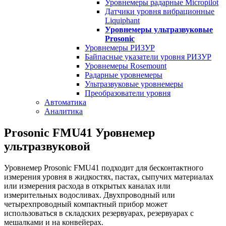
Уровнемеры радарные Micropilot
Датчики уровня вибрационные
Liquiphant
Уровнемеры ультразвуковые
Prosonic
Уровнемеры РИЗУР
Байпасные указатели уровня РИЗУР
Уровнемеры Rosemount
Радарные уровнемеры
Ультразвуковые уровнемеры
Преобразователи уровня
Автоматика
Аналитика
Prosonic FMU41 Уровнемер
ультразвуковой
Уровнемер Prosonic FMU41 подходит для бесконтактного
измерения уровня в жидкостях, пастах, сыпучих материалах
или измерения расхода в открытых каналах или
измерительных водосливах. Двухпроводный или
четырехпроводный компактный прибор может
использоваться в складских резервуарах, резервуарах с
мешалками и на конвейерах.