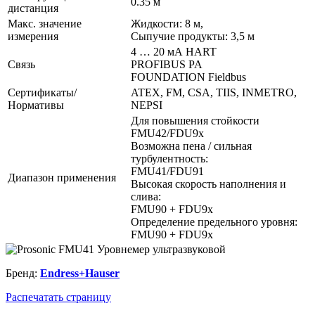
0.35 м
дистанция
Макс. значение
Жидкости: 8 м,
измерения
Сыпучие продукты: 3,5 м
4 … 20 мА HART
Связь
PROFIBUS PA
FOUNDATION Fieldbus
Сертификаты/
ATEX, FM, CSA, TIIS, INMETRO,
Нормативы
NEPSI
Для повышения стойкости
FMU42/FDU9x
Возможна пена / сильная
турбулентность:
FMU41/FDU91
Диапазон применения
Высокая скорость наполнения и
слива:
FMU90 + FDU9x
Определение предельного уровня:
FMU90 + FDU9x
Бренд:
Endress+Hauser
Распечатать страницу