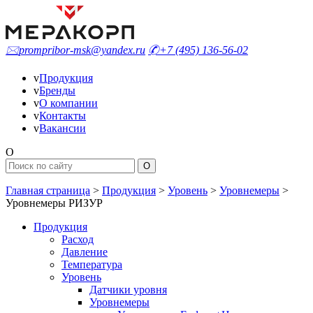
🖂
prompribor-msk@yandex.ru
✆
+7 (495) 136-56-02
v
Продукция
v
Бренды
v
О компании
v
Контакты
v
Вакансии
O
Главная страница
>
Продукция
>
Уровень
>
Уровнемеры
>
Уровнемеры РИЗУР
Продукция
Расход
Давление
Температура
Уровень
Датчики уровня
Уровнемеры