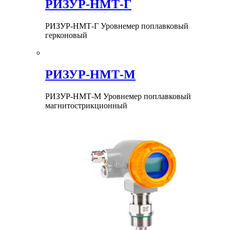
РИЗУР‑НМТ-Г
РИЗУР‑НМТ-Г Уровнемер поплавковый
герконовый
РИЗУР‑НМТ-М
РИЗУР‑НМТ-М Уровнемер поплавковый
магнитострикционный