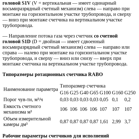
головой S1V
(V = вертикальная — имеет одинарный
восьмиразрядный счетный механизм) слева — направо при
монтаже на горизонтальном участке трубопровода, и сверху
— вниз при монтаже счетчика на вертикальном участке
трубопровода.
— Направление потока газа через счетчик
со счетной
головой S1D
(D = двойная — имеет сдвоенный
восьмиразрядный счетный механизм) слева — направо или
справа — налево при монтаже на горизонтальном участке
трубопровода, и сверху — вниз или снизу — вверх при
монтаже счетчика на вертикальном участке трубопровода.
Типоразмеры ротационных счетчика RABO
Типоразмер счетчика
Наименование параметра
G16
G25
G40
G65
G100
G160
G250
Порог чув-ти, м³/ч
0,03
0,03
0,03
0,03
0,05
0,1
0,2
Емкость счетного
106
106
106
106
107
107
107
механизма м³
Объем измерительной
0,87
0,87
0,87
0,87
1,61
2,99
3,7
камеры дм³
Рабочие параметры счетчиков для
исполнений