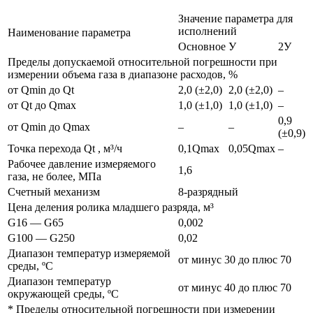
Значение параметра для
исполнений
Наименование параметра
Основное
У
2У
Пределы допускаемой относительной погрешности при
измерении объема газа в диапазоне расходов, %
от Qmin до Qt
2,0 (±2,0)
2,0 (±2,0)
–
от Qt до Qmax
1,0 (±1,0)
1,0 (±1,0)
–
0,9
от Qmin до Qmax
–
–
(±0,9)
Точка перехода Qt , м³/ч
0,1Qmax
0,05Qmax
–
Рабочее давление измеряемого
1,6
газа, не более, МПа
Счетный механизм
8-разрядный
Цена деления ролика младшего разряда, м³
G16 — G65
0,002
G100 — G250
0,02
Диапазон температур измеряемой
от минус 30 до плюс 70
среды, ºС
Диапазон температур
от минус 40 до плюс 70
окружающей среды, ºС
* Пределы относительной погрешности при измерении