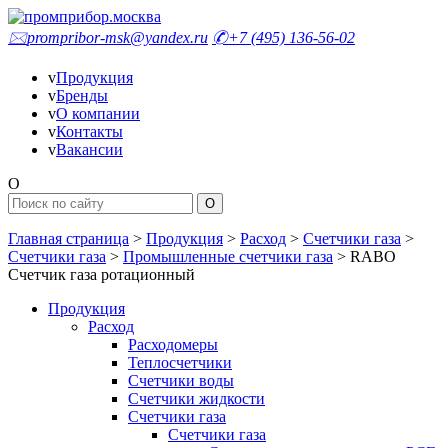
🖂
prompribor-msk@yandex.ru
✆
+7 (495) 136-56-02
v
Продукция
v
Бренды
v
О компании
v
Контакты
v
Вакансии
O
Главная страница
>
Продукция
>
Расход
>
Счетчики газа
>
Счетчики газа
>
Промышленные счетчики газа
>
RABO
Счетчик газа ротационный
Продукция
Расход
Расходомеры
Теплосчетчики
Счетчики воды
Счетчики жидкости
Счетчики газа
Счетчики газа