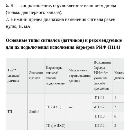
6. R — сопротивление, обусловленное наличием диода
(только для первого канала).
7. Нижний предел диапазона изменения сигнала равен
нулю, В, мА
Основные типы сигналов (датчиков) и рекомендуемые
для их подключения исполнения барьеров РИФ-П1141
Исполнение
Параметры
барьера
Тип**
Маркировка
Диапазон
сигнала/
РИФ* без
Количеств
сигнала/
взрывозащиты
сигнала
способ
указания
датчиков
датчика
датчика
подключения
способа
крепления
-П1111
1
ТП (ИХС)
—
-П1112
2
ТП
Любой
-П1116
6
ТП (не ИХС)
—
-П2112
2