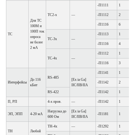
-П1111
1
ТС2-х
—
-П1112
2
Для ТС
-П1116
6
100М и
100П ток
ТС
-П1113
1
опроса
ТС-3х
—
не более
-П1116
4
2 мА
-П1112
1
ТС-4х
—
-П1116
3
-П1141
1
RS-485
До 116
[Ex ia Ga]
Интерфейсы
-П1142
2
кБит
IIC/IIB/IIA
RS-422
-П1142
1
П, РП
4-х пров.
—
-П1142
1
Нагрузка до
[Ex ia Ga]
ЭП, ЭПП
4-20 мА
-П1181
1
600 Ом
IIC/IIB/IIA
ТН-4х
—
-П1292
1
ТН
Любой