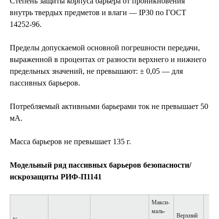
Степень защиты корпуса барьера от проникновения
внутрь твердых предметов и влаги — IР30 по ГОСТ
14252-96.
Пределы допускаемой основной погрешности передачи,
выраженной в процентах от разности верхнего и нижнего
предельных значений, не превышают: ± 0,05 — для
пассивных барьеров.
Потребляемый активными барьерами ток не превышает 50
мА.
Масса барьеров не превышает 135 г.
Модельный ряд пассивных барьеров безопасности/
искрозащиты РИФ-П1141
Макси­
маль­
Верхний