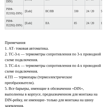
DIN)
РИФ-
[Exib]
IIC/IIB
330
24 / 20
50
П2192(-DIN)
РИФ-
[Exib]
IIA
85
24 / 20
100
П2292(-DIN)
Примечания
1. АТ- токовая автоматика.
2. ТС-3-х — термометры сопротивления по 3-х проводной
схеме подключения.
3. ТС-4-х — термометры сопротивления по 4-х проводной
схеме подключения.
4.ТП — термопары (термоэлектрические
преобразователи).
5. Все барьеры, имеющие в обозначении «DIN»,
выполнены в корпусе, предназначенном для монтажа на
DIN-рейку, не имеющие- только для монтажа на шину
заземления.