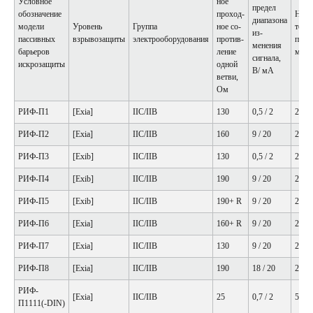
Условное
ное
предел
обозначение
проход­
Номи
диапазона
модели
Уровень
Группа
ное со­
ток
из­
пассивных
взрывозащиты
электрооборудования
против­
пред
менения
барьеров
ление
мА
сигнала,
искрозащиты
одной
В/ мА
ветви,
Ом
РИФ-П1
[Exia]
IIC/IIB
130
0,5 / 2
20
РИФ-П2
[Exia]
IIC/IIB
160
9 / 20
20
РИФ-П3
[Exib]
IIC/IIB
130
0,5 / 2
20
РИФ-П4
[Exib]
IIC/IIB
190
9 / 20
20
РИФ-П5
[Exib]
IIC/IIB
190+ R
9 / 20
20
РИФ-П6
[Exia]
IIC/IIB
160+ R
9 / 20
20
РИФ-П7
[Exia]
IIC/IIB
130
9 / 20
20
РИФ-П8
[Exia]
IIC/IIB
190
18 / 20
20
РИФ-
[Exia]
IIC/IIB
25
0,7 / 2
50
П1111(-DIN)