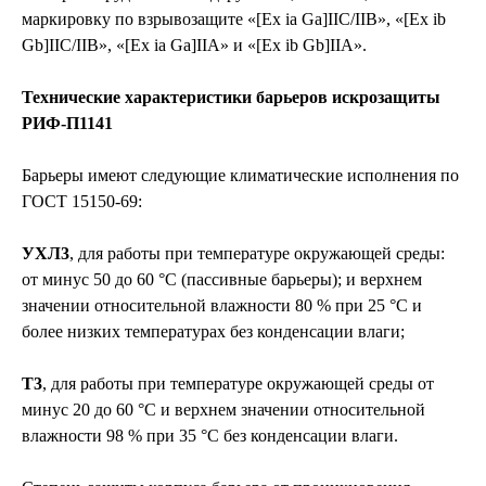
маркировку по взрывозащите «[Ех iа Ga]IIС/IIB», «[Ех ib
Gb]IIС/IIB», «[Ех iа Ga]IIА» и «[Ех ib Gb]IIА».
Технические характеристики барьеров искрозащиты
РИФ-П1141
Барьеры имеют следующие климатические исполнения по
ГОСТ 15150-69:
УХЛ3
, для работы при температуре окружающей среды:
от минус 50 до 60 °С (пассивные барьеры); и верхнем
значении относительной влажности 80 % при 25 °С и
более низких температурах без конденсации влаги;
Т3
, для работы при температуре окружающей среды от
минус 20 до 60 °С и верхнем значении относительной
влажности 98 % при 35 °С без конденсации влаги.