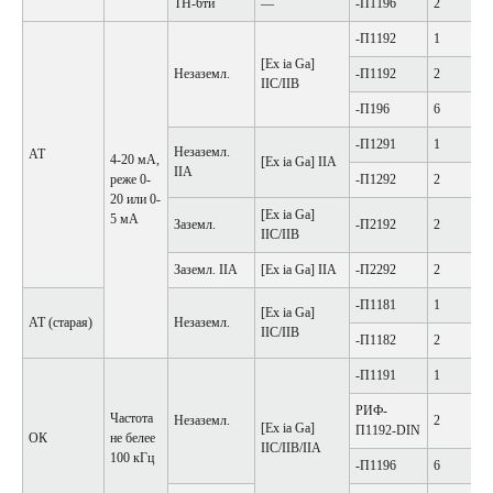
ТН-6ти
—
-П1196
2
-П1192
1
[Ex ia Ga]
Незаземл.
-П1192
2
IIC/IIB
-П196
6
-П1291
1
Незаземл.
АТ
4-20 мА,
[Ex ia Ga] IIA
IIA
реже 0-
-П1292
2
20 или 0-
[Ex ia Ga]
5 мА
Заземл.
-П2192
2
IIC/IIB
Заземл. IIA
[Ex ia Ga] IIA
-П2292
2
-П1181
1
[Ex ia Ga]
АТ (старая)
Незаземл.
IIC/IIB
-П1182
2
-П1191
1
РИФ-
Частота
Незаземл.
2
[Ex ia Ga]
П1192-DIN
ОК
не белее
IIC/IIB/IIA
100 кГц
-П1196
6