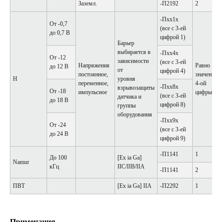
Заземл.
-П2192
2
-Пхх1х
От -0,7
(все с 3-ей
до 0,7 В
цифрой 1)
Барьер
выбирается в
-Пхх4х
От -12
зависимости
(все с 3-ей
Напряжения
Равно
до 12 В
от
цифрой 4)
постоянное,
значению
Н
уровня
переменное,
4-ой
-Пхх8х
взрывозащиты
От -18
импульсное
цифры
(все с 3-ей
датчика и
до 18 В
цифрой 8)
группы
оборудования
-Пхх9х
От -24
(все с 3-ей
до 24 В
цифрой 9)
-П1141
1
До 100
[Ex ia Ga]
Namur
кГц
IIC/IIB/IIA
-П1141
2
ПВТ
[Ex ia Ga] IIA
-П2292
1
Примечания