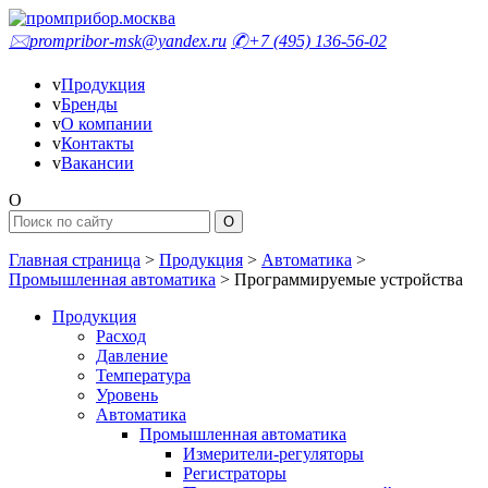
🖂
prompribor-msk@yandex.ru
✆
+7 (495) 136-56-02
v
Продукция
v
Бренды
v
О компании
v
Контакты
v
Вакансии
O
Главная страница
>
Продукция
>
Автоматика
>
Промышленная автоматика
>
Программируемые устройства
Продукция
Расход
Давление
Температура
Уровень
Автоматика
Промышленная автоматика
Измерители-регуляторы
Регистраторы