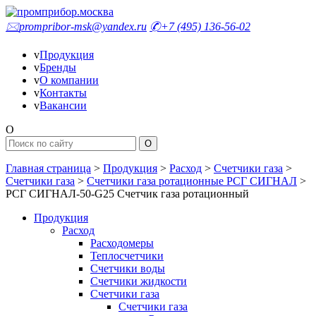
🖂
prompribor-msk@yandex.ru
✆
+7 (495) 136-56-02
v
Продукция
v
Бренды
v
О компании
v
Контакты
v
Вакансии
O
Главная страница
>
Продукция
>
Расход
>
Счетчики газа
>
Счетчики газа
>
Счетчики газа ротационные РСГ СИГНАЛ
>
РСГ СИГНАЛ-50-G25 Счетчик газа ротационный
Продукция
Расход
Расходомеры
Теплосчетчики
Счетчики воды
Счетчики жидкости
Счетчики газа
Счетчики газа