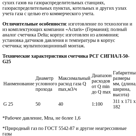
сухих газов на газораспределительных станциях,
газораспределительных пунктах, котельных и других узлах
учета газа с целью его коммерческого учета.
Отличительные особенности
: изготовление по технологии и
из комплектующих компании «Actaris» (Германия); полный
аналог счетчика Delta; корпус изготовлен из алюминия;
установка датчиков давления и температуры в корпус
счетчика; мультипозиционный монтаж.
Технические характеристики счетчика РСГ СИГНАЛ-50-
G25
Габаритны
Диапазон
Диаметр
Максимальный
размеры
расходов
Наименование
условного
расход газа Q
мм, (длина
от Q min
прохода
max,м3/ч
ширина,
до Q max
высота)
311 х 171 х
G 25
50
40
1:100
182
*Рабочее давление, Мпа, не более 1,6
*Природный газ по ГОСТ 5542-87 и другие неагрессивные
газы