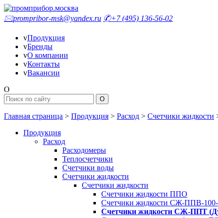
🖂
prompribor-msk@yandex.ru
✆
+7 (495) 136-56-02
v
Продукция
v
Бренды
v
О компании
v
Контакты
v
Вакансии
O
Главная страница
>
Продукция
>
Расход
>
Счетчики жидкости
Продукция
Расход
Расходомеры
Теплосчетчики
Счетчики воды
Счетчики жидкости
Счетчики жидкости
Счетчики жидкости ППО
Счетчики жидкости СЖ-ППВ-100-
Счетчики жидкости СЖ-ППТ (Д