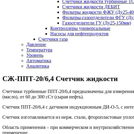
Счетчики жидкости турбинные Т
Счетчики жидкости ДЕБИТ
Фильтры жидкости ФЖУ (Ду25-40
Фильтры-газоотделители ФГУ (Ду
Газоотделители ГУ (Ду25-150мм)
Контроллеры универсальные
Насосы для нефтепродуктов
Счетчики газа
Давление
Температура
Уровень
Автоматика
Аналитика
СЖ-ППТ-20/6,4 Счетчик жидкости
Счетчики турбинные ППТ-20/6,4 предназначены для измерения объ
(масло), от 60 до 300 сСт (сырая нефть).
Счетчик ППТ-20/6,4 с датчиком индукционным ДИ-О-5, с инт
Счетчик изготавливается из нерж. стали, фторопластовые упл
Область применения – при коммерческом и внутрихозяйственно
применение.