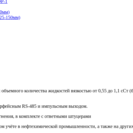
ОР-1
0мм)
25-150мм)
емного количества жидкостей вязкостью от 0,55 до 1,1 сСт (бенз
ерфейсным RS-485 и импульсным выходом.
отнения, в комплекте с ответными штуцерами
м учёте в нефтехимической промышленности, а также на других