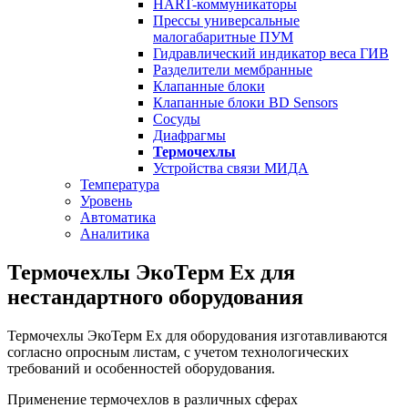
HART-коммуникаторы
Прессы универсальные
малогабаритные ПУМ
Гидравлический индикатор веса ГИВ
Разделители мембранные
Клапанные блоки
Клапанные блоки BD Sensors
Сосуды
Диафрагмы
Термочехлы
Устройства связи МИДА
Температура
Уровень
Автоматика
Аналитика
Термочехлы ЭкоТерм Ex для
нестандартного оборудования
Термочехлы ЭкоТерм Ex для оборудования изготавливаются
согласно опросным листам, с учетом технологических
требований и особенностей оборудования.
Применение термочехлов в различных сферах