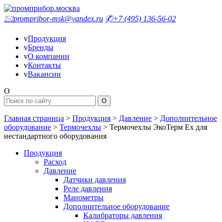
🖂
prompribor-msk@yandex.ru
✆
+7 (495) 136-56-02
v
Продукция
v
Бренды
v
О компании
v
Контакты
v
Вакансии
O
Главная страница
>
Продукция
>
Давление
>
Дополнительное
оборудование
>
Термочехлы
>
Термочехлы ЭкоТерм Ex для
нестандартного оборудования
Продукция
Расход
Давление
Датчики давления
Реле давления
Манометры
Дополнительное оборудование
Калибраторы давления