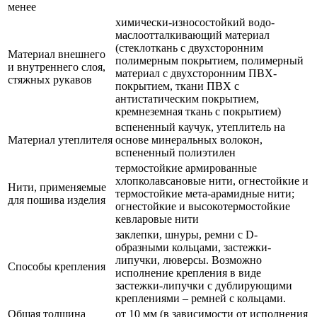
менее
химически-износостойкий водо-
маслоотталкивающий материал
(стеклоткань с двухсторонним
Материал внешнего
полимерным покрытием, полимерный
и внутреннего слоя,
материал с двухсторонним ПВХ-
стяжных рукавов
покрытием, ткани ПВХ с
антистатическим покрытием,
кремнеземная ткань с покрытием)
вспененный каучук, утеплитель на
Материал утеплителя
основе минеральных волокон,
вспененный полиэтилен
термостойкие армированные
хлопколавсановые нити, огнестойкие и
Нити, применяемые
термостойкие мета-арамидные нити;
для пошива изделия
огнестойкие и высокотермостойкие
кевларовые нити
заклепки, шнуры, ремни с D-
образными кольцами, застежки-
липучки, люверсы. Возможно
Способы крепления
исполнение крепления в виде
застежки-липучки с дублирующими
креплениями – ремней с кольцами.
Общая толщина
от 10 мм (в зависимости от исполнения