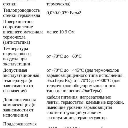
стенки
термочехла)
Теплопроводность
0,030-0,039 Вт/м2
стенки термочехла
Поверхностное
сопротивление
внешнего материала
менее 10 9 Ом
термочехла
(антистатика)
Температура
окружающего
от -70°С до +60°С
воздуха при
эксплуатации
Допустимая
от -70°С до +445°С (для термочехлов
эксплуатационная
взрывозащищенного типа исполнения-
температура (в
ЭкоТерм Ех); от -70°С до +900°С (для
зависимости от
термочехлов общепромышленного
назначения)
типа исполнения -ЭкоТерм)
кабели питания, нагревательные
Дополнительная
ленты, термостаты, клеммные коробки,
комплектация (в
имеющие уровень взрывозащиты
зависимости от
соответствующий условиям
исполнения)
эксплуатации, терморегулятор.
Поддерживаемая