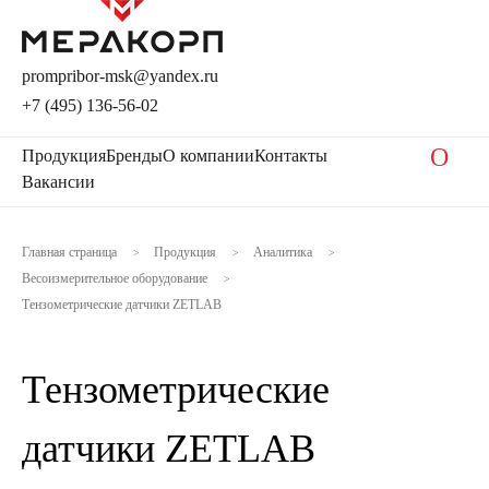
prompribor-msk@yandex.ru
+7 (495) 136-56-02
O
Продукция
Бренды
О компании
Контакты
Вакансии
Главная страница
Продукция
Аналитика
>
>
>
Весоизмерительное оборудование
>
Тензометрические датчики ZETLAB
Тензометрические
датчики ZETLAB