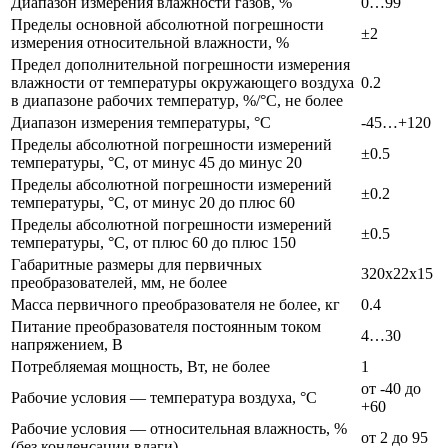
Диапазон измерения влажности газов, %
0…99
Пределы основной абсолютной погрешности
±2
измерения относительной влажности, %
Предел дополнительной погрешности измерения
влажности от температуры окружающего воздуха
0.2
в диапазоне рабочих температур, %/°С, не более
Диапазон измерения температуры, °С
-45…+120
Пределы абсолютной погрешности измерений
±0.5
температуры, °С, от минус 45 до минус 20
Пределы абсолютной погрешности измерений
±0.2
температуры, °С, от минус 20 до плюс 60
Пределы абсолютной погрешности измерений
±0.5
температуры, °С, от плюс 60 до плюс 150
Габаритные размеры для первичных
320х22х15
преобразователей, мм, не более
Масса первичного преобразователя не более, кг
0.4
Питание преобразователя постоянным током
4…30
напряжением, В
Потребляемая мощность, Вт, не более
1
от -40 до
Рабочие условия — температура воздуха, °С
+60
Рабочие условия — относительная влажность, %
от 2 до 95
(без конденсации влаги)