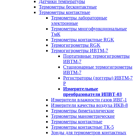
Датчики температуры
Термометры бесконтактные
Термометры контактные
Термометры лабораторные
электронные
Термометры многофункциональные
ТмК
Термометры контактные RGK
Термогигрометры RGK
Термогигрометры ИВТМ-7
Портативные термогигрометры
ИВТМ-7
Стационарные термогигрометры
ИВТМ-7
Регистраторы (логгеры) ИВТМ-7
Р
Измерительные
преобразователи ИПВТ-03
Измерители влажности газов ИВГ-1
Измерители качества воздуха ИКВ-8
Термометры биметаллические
Термометры манометрические
Термометры контактные
Термометры контактные ТК-5
Зонды для термометров контактных