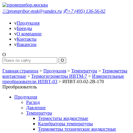
🖂
prompribor-msk@yandex.ru
✆
+7 (495) 136-56-02
v
Продукция
v
Бренды
v
О компании
v
Контакты
v
Вакансии
O
Главная страница
>
Продукция
>
Температура
>
Термометры
контактные
>
Термогигрометры ИВТМ-7
>
Измерительные
преобразователи ИПВТ-03
>
ИПВТ-03-02-2В-170
Преобразователь
Продукция
Расход
Давление
Температура
Термостаты жидкостные
Калибраторы температуры
Термометры технические жидкостные