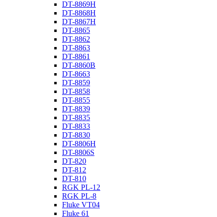
DT-8869H
DT-8868H
DT-8867H
DT-8865
DT-8862
DT-8863
DT-8861
DT-8860B
DT-8663
DT-8859
DT-8858
DT-8855
DT-8839
DT-8835
DT-8833
DT-8830
DT-8806H
DT-8806S
DT-820
DT-812
DT-810
RGK PL-12
RGK PL-8
Fluke VT04
Fluke 61