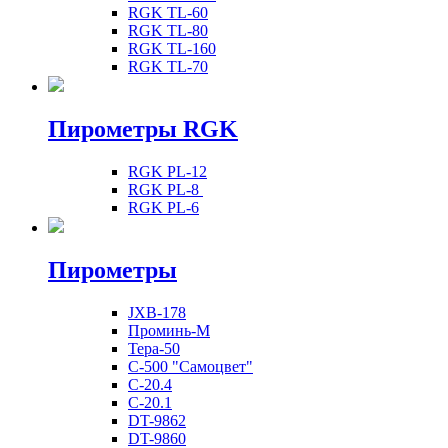
RGK TL-60
RGK TL-80
RGK TL-160
RGK TL-70
Пирометры RGK
RGK PL-12
RGK PL-8
RGK PL-6
Пирометры
JXB-178
Проминь-М
Тера-50
С-500 "Самоцвет"
С-20.4
С-20.1
DT-9862
DT-9860