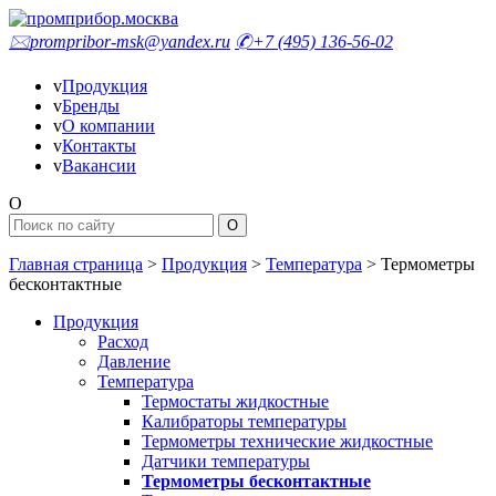
🖂
prompribor-msk@yandex.ru
✆
+7 (495) 136-56-02
v
Продукция
v
Бренды
v
О компании
v
Контакты
v
Вакансии
O
Главная страница
>
Продукция
>
Температура
>
Термометры
бесконтактные
Продукция
Расход
Давление
Температура
Термостаты жидкостные
Калибраторы температуры
Термометры технические жидкостные
Датчики температуры
Термометры бесконтактные