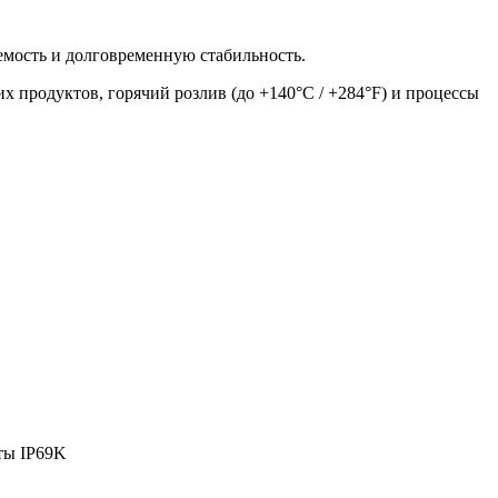
емость и долговременную стабильность.
продуктов, горячий розлив (до +140°C / +284°F) и процессы
иты IP69K