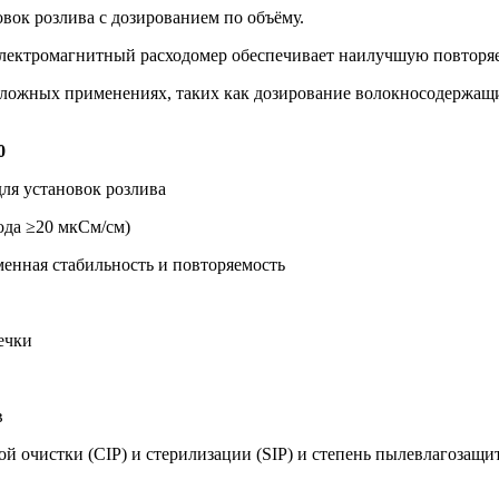
ок розлива с дозированием по объёму.
 электромагнитный расходомер обеспечивает наилучшую повторя
ожных применениях, таких как дозирование волокносодержащих 
0
ля установок розлива
ода ≥20 мкСм/см)
енная стабильность и повторяемость
ечки
в
ой очистки (CIP) и стерилизации (SIP) и степень пылевлагозащ