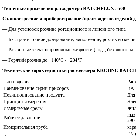
Типичные применения расходомера
BATCHFLUX 5500
Станкостроение и приборостроение (производство изделий 
— Для установок розлива ротационного и линейного типа
— Быстрое и точное дозирование, наполнение, розлив и смеши
— Различные электропроводные жидкости (вода, безалкогольные
— Горячий розлив до +140°C / +284°F
Технические характеристики расходомера KROHNE BATC
Тип изделия
Рас
Наименование серии приборов
BA
Позиционирование продукта
Для
Принцип измерения
Эле
Измеряемые среды
Жид
max.
Рабочее давление
290
Измерительная труба
кер
EN 