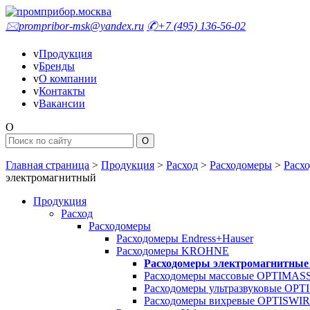
🖂
prompribor-msk@yandex.ru
✆
+7 (495) 136-56-02
v
Продукция
v
Бренды
v
О компании
v
Контакты
v
Вакансии
O
Главная страница
>
Продукция
>
Расход
>
Расходомеры
>
Расх
электромагнитный
Продукция
Расход
Расходомеры
Расходомеры Endress+Hauser
Расходомеры KROHNE
Расходомеры электромагнитны
Расходомеры массовые OPTIMAS
Расходомеры ультразвуковые OPT
Расходомеры вихревые OPTISWI