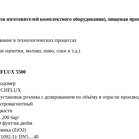
для изготовителей комплектного оборудования), пищевая пр
вание в технологических процессах
 напитки, молоко, пиво, соки и т.д.)
HFLUX 5500
ходомер
TCHFLUX
 установок розлива с дозированием по объёму в отрасли произво
ктромагнитный
кости
 200 бар/
0 фунт/кв.дюйм
амика (ZrO2)
(1092-1): DN5…40