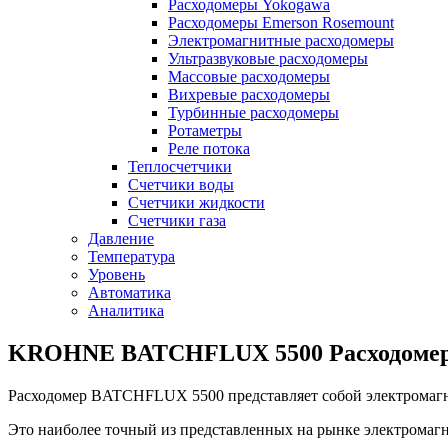
Расходомеры Yokogawa
Расходомеры Emerson Rosemount
Электромагнитные расходомеры
Ультразвуковые расходомеры
Массовые расходомеры
Вихревые расходомеры
Турбинные расходомеры
Ротаметры
Реле потока
Теплосчетчики
Счетчики воды
Счетчики жидкости
Счетчики газа
Давление
Температура
Уровень
Автоматика
Аналитика
KROHNE BATCHFLUX 5500 Расходомер
Расходомер BATCHFLUX 5500 представляет собой электромагн
Это наиболее точный из представленных на рынке электромаг