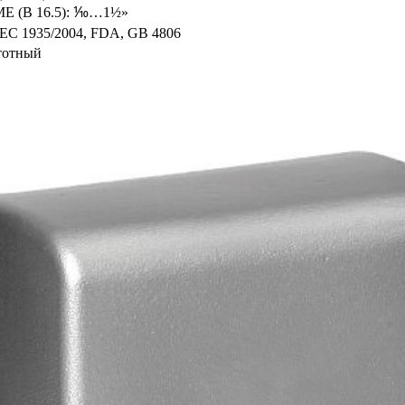
E (B 16.5): ⅒…1½»
 EC 1935/2004, FDA, GB 4806
тотный