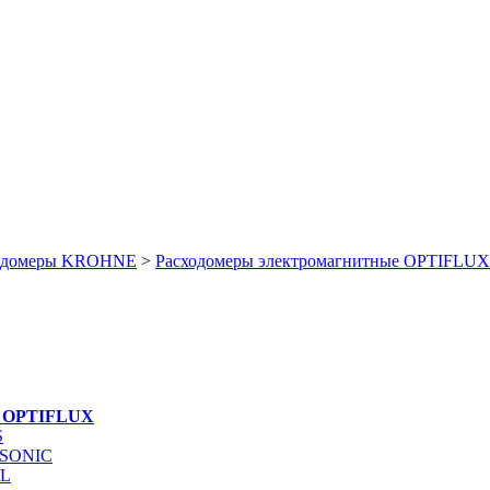
одомеры KROHNE
>
Расходомеры электромагнитные OPTIFLUX
е OPTIFLUX
S
ISONIC
RL