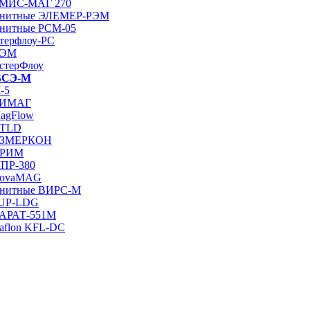
 ЭМИС-МАГ 270
магнитные ЭЛЕМЕР-РЭМ
гнитные РСМ-05
терфлоу-РС
РЭМ
стерФлоу
 ВСЭ-М
-5
 СИМАГ
MagFlow
QTLD
 ИЗМЕРКОН
 ПРИМ
МПР-380
 NovaMAG
агнитные ВИРС-М
SUP-LDG
КАРАТ-551М
aflon KFL-DC