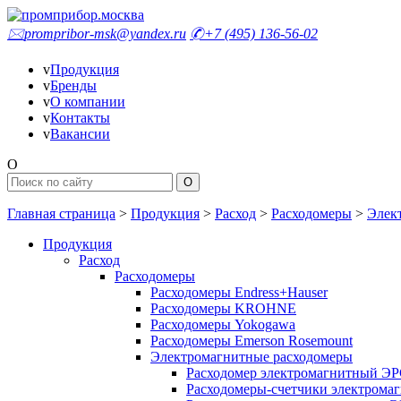
🖂
prompribor-msk@yandex.ru
✆
+7 (495) 136-56-02
v
Продукция
v
Бренды
v
О компании
v
Контакты
v
Вакансии
O
Главная страница
>
Продукция
>
Расход
>
Расходомеры
>
Элек
Продукция
Расход
Расходомеры
Расходомеры Endress+Hauser
Расходомеры KROHNE
Расходомеры Yokogawa
Расходомеры Emerson Rosemount
Электромагнитные расходомеры
Расходомер электромагнитный Э
Расходомеры-счетчики электром