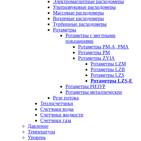
Электромагнитные расходомеры
Ультразвуковые расходомеры
Массовые расходомеры
Вихревые расходомеры
Турбинные расходомеры
Ротаметры
Ротаметры с местными
показаниями
Ротаметры РМ-А, РМА
Ротаметры РМ
Ротаметры ZYIA
Ротаметры LZM
Ротаметры LZB
Ротаметры LZS
Ротаметры LZS-E
Ротаметры РИЗУР
Ротаметры металлические
Реле потока
Теплосчетчики
Счетчики воды
Счетчики жидкости
Счетчики газа
Давление
Температура
Уровень