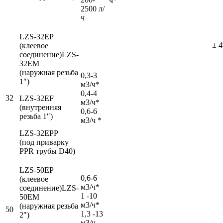
ч*
2500 л/
ч
LZS-32EР
± 
(клеевое
соединение)LZS-
32EМ
(наружная резьба
0,3-3
1″)
м3/ч*
0,4-4
32
LZS-32EF
м3/ч*
(внутренняя
0,6-6
резьба 1″)
м3/ч *
LZS-32EРP
(под приварку
PPR трубы D40)
LZS-50EР
0,6-6
(клеевое
м3/ч*
соединение)LZS-
1 -10
50EM
м3/ч*
(наружная резьба
50
1,3 -13
2″)
м3/ч