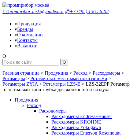
🖂
prompribor-msk@yandex.ru
✆
+7 (495) 136-56-02
v
Продукция
v
Бренды
v
О компании
v
Контакты
v
Вакансии
O
Главная страница
>
Продукция
>
Расход
>
Расходомеры
>
Ротаметры
>
Ротаметры с местными показаниями
>
Ротаметры ZYIA
>
Ротаметры LZS-E
>
LZS-32EPP Ротаметр
пластиковый типа трубка для жидкостей и воздуха
Продукция
Расход
Расходомеры
Расходомеры Endress+Hauser
Расходомеры KROHNE
Расходомеры Yokogawa
Расходомеры Emerson Rosemount