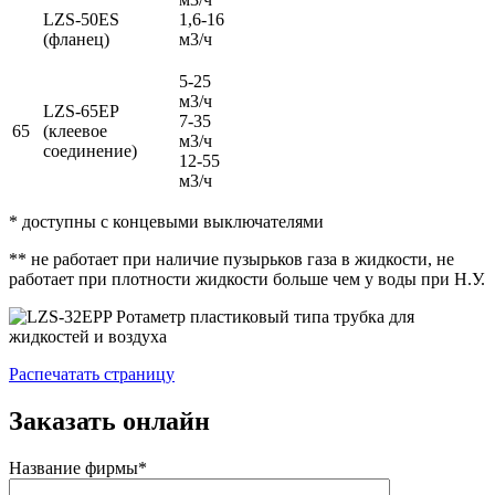
LZS-50ES
1,6-16
(фланец)
м3/ч
5-25
м3/ч
LZS-65EР
7-35
65
(клеевое
м3/ч
соединение)
12-55
м3/ч
* доступны с концевыми выключателями
** не работает при наличие пузырьков газа в жидкости, не
работает при плотности жидкости больше чем у воды при Н.У.
Распечатать страницу
Заказать онлайн
Название фирмы*