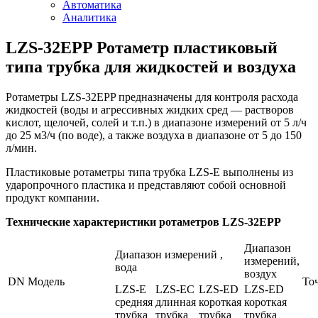
Автоматика
Аналитика
LZS-32EPP Ротаметр пластиковый
типа трубка для жидкостей и воздуха
Ротаметры LZS-32EPP предназначены для контроля расхода
жидкостей (воды и агрессивных жидких сред — растворов
кислот, щелочей, солей и т.п.) в диапазоне измерений от 5 л/ч
до 25 м3/ч (по воде), а также воздуха в диапазоне от 5 до 150
л/мин.
Пластиковые ротаметры типа трубка LZS-E выполнены из
ударопрочного пластика и представляют собой основной
продукт компании.
Технические характеристики ротаметров LZS-32EPP
Диапазон
Диапазон измерений ,
измерений,
вода
воздух
DN
Модель
То
LZS-E
LZS-EС
LZS-ED
LZS-ED
средняя
длинная
короткая
короткая
трубка
трубка
трубка
трубка