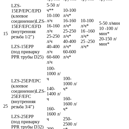
5-50 л/
LZS-
ч**
10-100
15EР/EPC/EPD
10-100
л/ч*
(клеевое
л/ч
16-160
10-100
соединение)LZS-
5-50 л/мин
16-160
л/ч*
л/ч*
15EF/EFC/EFD
10 -100 л/
л/ч
25-250
16 -160
(внутренняя
15
мин*
25-250
л/ч*
л/ч*
резьба 1/2″)
20-150 л/
л/ч
40-400
25 -250
мин*
LZS-15EРP
40-400
л/ч*
л/ч*
(под приварку
л/ч
60-600
PPR трубы D25)
60-600
л/ч*
л/ч
100-
1000 л/
100-
ч
LZS-25EР/EPC
1000 л/
(клеевое
140-
ч*
соединение)LZS-
1400 л/
25EF/EFC
160-
ч
(внутренняя
1600 л/
25
резьба 3/4″)
160-
ч*
1600 л/
LZS-25EРP
250-
ч
(под приварку
2500 л/
PPR трубы D32)
200-