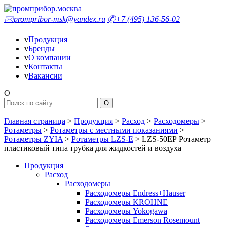
🖂
prompribor-msk@yandex.ru
✆
+7 (495) 136-56-02
v
Продукция
v
Бренды
v
О компании
v
Контакты
v
Вакансии
O
Главная страница
>
Продукция
>
Расход
>
Расходомеры
>
Ротаметры
>
Ротаметры с местными показаниями
>
Ротаметры ZYIA
>
Ротаметры LZS-E
>
LZS-50EР Ротаметр
пластиковый типа трубка для жидкостей и воздуха
Продукция
Расход
Расходомеры
Расходомеры Endress+Hauser
Расходомеры KROHNE
Расходомеры Yokogawa
Расходомеры Emerson Rosemount