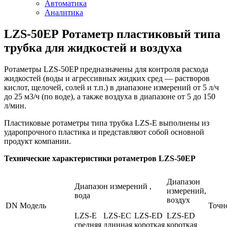
Автоматика
Аналитика
LZS-50EР Ротаметр пластиковый типа
трубка для жидкостей и воздуха
Ротаметры LZS-50EP предназначены для контроля расхода
жидкостей (воды и агрессивных жидких сред — растворов
кислот, щелочей, солей и т.п.) в диапазоне измерений от 5 л/ч
до 25 м3/ч (по воде), а также воздуха в диапазоне от 5 до 150
л/мин.
Пластиковые ротаметры типа трубка LZS-E выполнены из
ударопрочного пластика и представляют собой основной
продукт компании.
Технические характеристики ротаметров LZS-50EP
Диапазон
Диапазон измерений ,
измерений,
вода
воздух
DN
Модель
Точн
LZS-E
LZS-EС
LZS-ED
LZS-ED
средняя
длинная
короткая
короткая