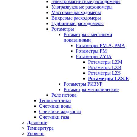
Электромагнитные расходомеры
Ультразвуковые расходомеры
Массовые расходомеры
Вихревые расходомеры
Турбинные расходомеры
Ротаметры
Ротаметры с местными
показаниями
Ротаметры РМ-А, РМА
Ротаметры РМ
Ротаметры ZYIA
Ротаметры LZM
Ротаметры LZB
Ротаметры LZS
Ротаметры LZS-E
Ротаметры РИЗУР
Ротаметры металлические
Реле потока
Теплосчетчики
Счетчики воды
Счетчики жидкости
Счетчики газа
Давление
Температура
Уровень