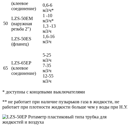
(клеевое
0,6-6
соединение)
м3/ч*
1 -10
LZS-50EM
м3/ч*
50
(наружная
1,3 -13
резьба 2″)
м3/ч
1,6-16
LZS-50ES
м3/ч
(фланец)
5-25
м3/ч
LZS-65EР
7-35
65
(клеевое
м3/ч
соединение)
12-55
м3/ч
* доступны с концевыми выключателями
** не работает при наличие пузырьков газа в жидкости, не
работает при плотности жидкости больше чем у воды при Н.У.