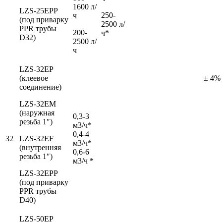
1600 л/
LZS-25EРP
250-
ч
(под приварку
2500 л/
PPR трубы
200-
ч*
D32)
2500 л/
ч
LZS-32EР
(клеевое
± 4%
соединение)
LZS-32EМ
(наружная
0,3-3
резьба 1″)
м3/ч*
0,4-4
32
LZS-32EF
м3/ч*
(внутренняя
0,6-6
резьба 1″)
м3/ч *
LZS-32EРP
(под приварку
PPR трубы
D40)
LZS-50EР