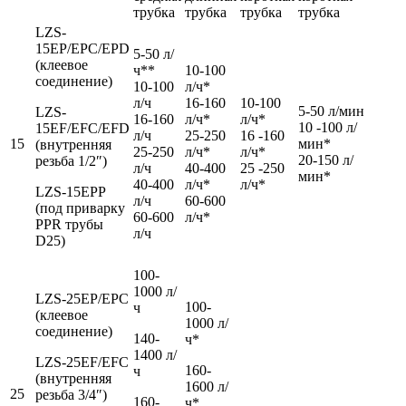
трубка
трубка
трубка
трубка
LZS-
15EР/EPC/EPD
5-50 л/
(клеевое
ч**
10-100
соединение)
10-100
л/ч*
л/ч
16-160
10-100
5-50 л/мин
LZS-
16-160
л/ч*
л/ч*
10 -100 л/
15EF/EFC/EFD
л/ч
25-250
16 -160
15
мин*
(внутренняя
25-250
л/ч*
л/ч*
20-150 л/
резьба 1/2″)
л/ч
40-400
25 -250
мин*
40-400
л/ч*
л/ч*
LZS-15EРP
л/ч
60-600
(под приварку
60-600
л/ч*
PPR трубы
л/ч
D25)
100-
1000 л/
LZS-25EР/EPC
100-
ч
(клеевое
1000 л/
соединение)
140-
ч*
1400 л/
LZS-25EF/EFC
160-
ч
(внутренняя
1600 л/
25
резьба 3/4″)
160-
ч*