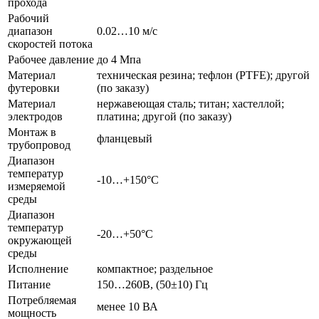
прохода
Рабочий
диапазон
0.02…10 м/с
скоростей потока
Рабочее давление
до 4 Мпа
Материал
техническая резина; тефлон (PTFE); другой
футеровки
(по заказу)
Материал
нержавеющая сталь; титан; хастеллой;
электродов
платина; другой (по заказу)
Монтаж в
фланцевый
трубопровод
Диапазон
температур
-10…+150°С
измеряемой
среды
Диапазон
температур
-20…+50°С
окружающей
среды
Исполнение
компактное; раздельное
Питание
150…260В, (50±10) Гц
Потребляемая
менее 10 ВА
мощность