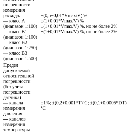
погрешности
измерения
расхода:
±(0,5+0,01*Vmax/V) %
— класс А
±(1+0,01*Vmax/V) %
(диапазон 1:100)
±(1+0,01*Vmax/V) %, но не более 2%
— класс B1
±(1+0,01*Vmax/V) %, но не более 2%
(диапазон 1:100)
— класс B2
(диапазон 1:250)
— класс B3
(диапазон 1:500)
Предел
допускаемой
относительной
погрешности
(без учета
погрешности
датчика)
— канала
±1%; ±(0,2+0,001*Т)°С; ±(0,1+0,0005*DТ)
измерения
°С
давления
— каналов
измерения
температуры