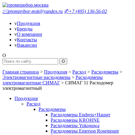
🖂
prompribor-msk@yandex.ru
✆
+7 (495) 136-56-02
v
Продукция
v
Бренды
v
О компании
v
Контакты
v
Вакансии
O
Главная страница
>
Продукция
>
Расход
>
Расходомеры
>
Электромагнитные расходомеры
>
Расходомеры
электромагнитные СИМАГ
>
СИМАГ 11 Расходомер
электромагнитный
Продукция
Расход
Расходомеры
Расходомеры Endress+Hauser
Расходомеры KROHNE
Расходомеры Yokogawa
Расходомеры Emerson Rosemount