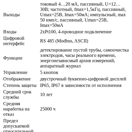
токовый 4…20 мA, пассивный, U=12…
30В; частотный, fmax=1,5кГц, пассивный,
Выходы
Umax=25В, Imax=50мA; импульсный, max
50 имп/с, пассивный, Umax=25В,
Imax=50мA
Входы
2xPt100, 4-проводное подключение
Цифровой
RS 485 (Modbus, ASCII)
интерфейс
детектирование пустой трубы, самоочистка
электродов, часы реального времени,
Функции
энергонезависмый архив измерений,
аппаратный журнал
Управление
5 кнопок
Отображение
двустрочный буквенно-цифровой дисплей
Степень защиты
IP65, IP67 в зависимости от исполнения
Средний срок
10 лет
службы
Средняя
наработка на
25000 ч
отказ
Предел
допускаемой
относительной