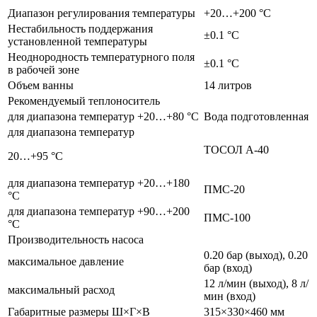
Диапазон регулирования температуры
+20…+200 °С
Нестабильность поддержания
±0.1 °С
установленной температуры
Неоднородность температурного поля
±0.1 °С
в рабочей зоне
Объем ванны
14 литров
Рекомендуемый теплоноситель
для диапазона температур +20…+80 °С
Вода подготовленная
для диапазона температур
ТОСОЛ А-40
20…+95 °С
для диапазона температур +20…+180
ПМС‑20
°С
для диапазона температур +90…+200
ПМС‑100
°С
Производительность насоса
0.20 бар (выход), 0.20
максимальное давление
бар (вход)
12 л/мин (выход), 8 л/
максимальный расход
мин (вход)
Габаритные размеры Ш×Г×В
315×330×460 мм