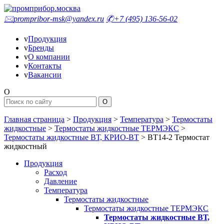
🖂
prompribor-msk@yandex.ru
✆
+7 (495) 136-56-02
v
Продукция
v
Бренды
v
О компании
v
Контакты
v
Вакансии
O
Главная страница
>
Продукция
>
Температура
>
Термостаты
жидкостные
>
Термостаты жидкостные ТЕРМЭКС
>
Термостаты жидкостные ВТ, КРИО-ВТ
>
ВТ14-2 Термостат
жидкостный
Продукция
Расход
Давление
Температура
Термостаты жидкостные
Термостаты жидкостные ТЕРМЭКС
Термостаты жидкостные ВТ,